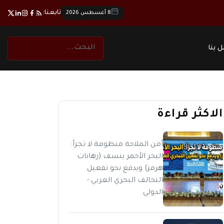
تابعنا:
8 أغسطس 2026
 بنا
الاكثر قراءة
أمن الملاحة منظومة لا تجزأ:
البحر الأحمر ينسف (رهانات
هرمز) ويدفع نحو تفعيل
التحالف البحري العربي -
الدولي