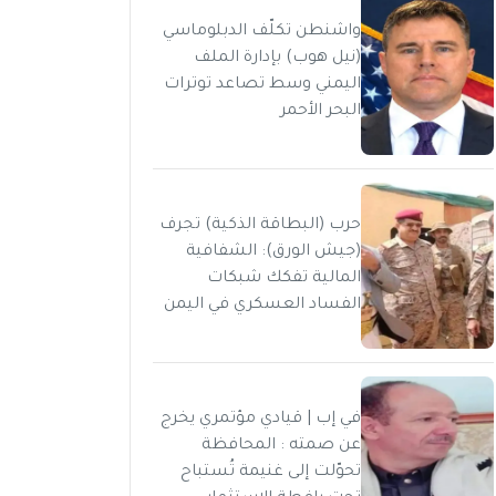
واشنطن تكلّف الدبلوماسي
(نيل هوب) بإدارة الملف
اليمني وسط تصاعد توترات
البحر الأحمر
حرب (البطاقة الذكية) تجرف
(جيش الورق): الشفافية
المالية تفكك شبكات
الفساد العسكري في اليمن
في إب | قيادي مؤتمري يخرج
عن صمته : المحافظة
تحوّلت إلى غنيمة تُستباح