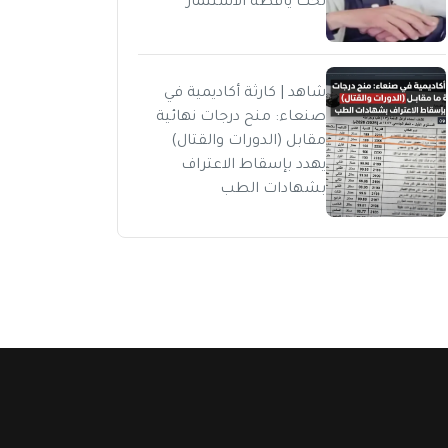
تحت يافطة الاستثمار
شاهد | كارثة أكاديمية في
صنعاء: منح درجات نهائية
مقابل (الدورات والقتال)
يهدد بإسقاط الاعتراف
بشهادات الطب