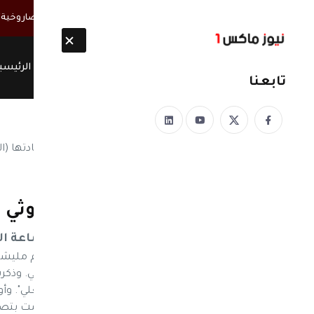
أخبار مباشرة
الحوثيون ينتشلون 26 جثة من عناصر "القوة الصاروخية" بعد انفجار نفق غربي صنعاء
الرئيسي
تابعنا
نيوز ماكس ون
منذ 8 سنوات
لهذا السبب .. جماعة الحوثي 
لهذا السبب .. جماعة ال
نيوز ماكس ون: كشفت وكالة خبر عن قيام مليشيا الح
الانصياع لتوجيهاتها في جبهة الساحل الغربي. وذكر
النار على القيادي في الجماعة "أبو يحيى مشعلي".
القناوص بمحافظة الحديدة. ولفتت، أنها قامت بتص