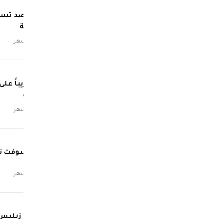
ناسا ترصد تسو
مسبوقة
منذ 3 أشهر
سيارتك
منذ 3 أشهر
مايكروسوفت تطلق وضع Xbox ا
منذ 3 أشهر
شيفون زيليس: 