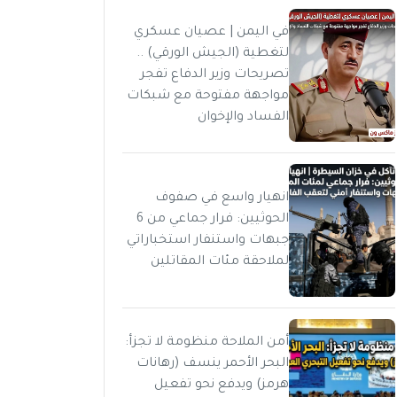
في اليمن | عصيان عسكري
لتغطية (الجيش الورقي) ..
تصريحات وزير الدفاع تفجر
مواجهة مفتوحة مع شبكات
الفساد والإخوان
انهيار واسع في صفوف
الحوثيين: فرار جماعي من 6
جبهات واستنفار استخباراتي
لملاحقة مئات المقاتلين
أمن الملاحة منظومة لا تجزأ:
البحر الأحمر ينسف (رهانات
هرمز) ويدفع نحو تفعيل