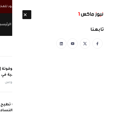
أخبار مباشرة
تطورات متلاحقة في صنعاء.. قيادات الحوثي تعود للمخا
الرئيسي
تابعنا
قنابل موقوتة 
الشمسية في ال
منذ أسبوعين
(منصة) تطيح ب
جروبات النساء 