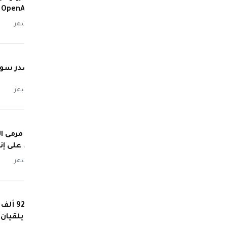
معركة OpenAI
منذ 3 أشهر
أبل تتصدر سوق 
منذ 3 أشهر
ميتا في مرمى ال
الأطفال على إ
منذ 3 أشهر
تسريح
المفرط يلقيان 