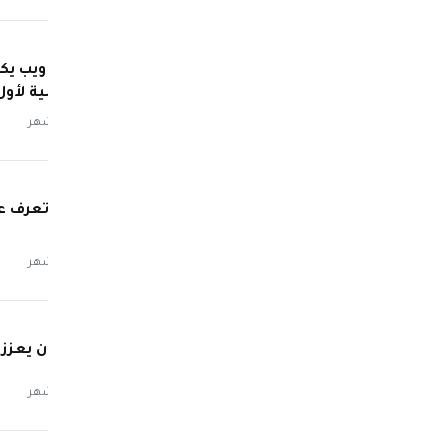
جيمس ويب يكش
الشمسية لأول 
منذ 3 أشهر
IOS 27: ت
الجديد
منذ 3 أشهر
البنتاجون يعزز
منذ 3 أشهر