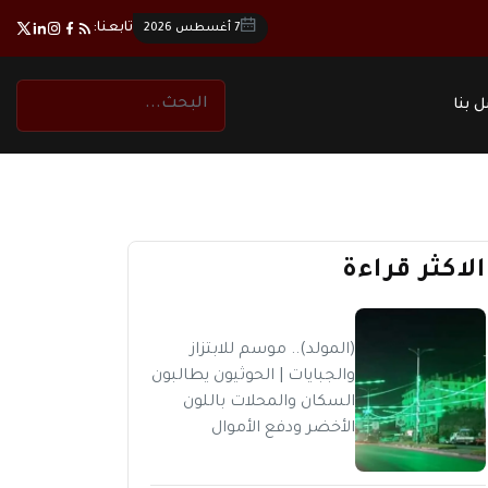
تابعنا:
7 أغسطس 2026
 بنا
الاكثر قراءة
(المولد).. موسم للابتزاز
والجبايات | الحوثيون يطالبون
السكان والمحلات باللون
الأخضر ودفع الأموال