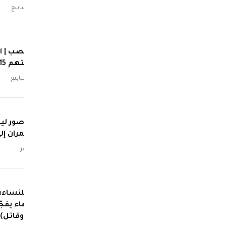
منذ 3 أسابيع
دولية تلتهم 15 مليون ريال من اليمنيين بأسبوعين
منذ 4 أسابيع
شاهد | صور ليس
صيف عمران إلى
منذ شهر
صادم| للنساء: ا
في صنعاء يفجّ
(صامت وقاتل)