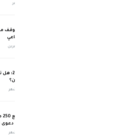
منذ شهر
جوجل توقف مشرو
الاصطناعي
منذ شهرين
آيفون 0
العشرين؟
منذ 3 أشهر
لتسوية دعوى Siri
منذ 3 أشهر