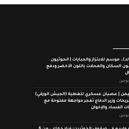
لد).. موسم للابتزاز والجبايات | الحوثيون
ون السكان والمحلات باللون الأخضر ودفع
ال
يومين
يمن | عصيان عسكري لتغطية (الجيش الورقي)
ريحات وزير الدفاع تفجر مواجهة مفتوحة مع
 الفساد والإخوان
يومين
انهيار واسع في صفوف الحوثيين: فرار جماعي من 6