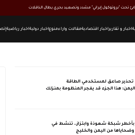
بئ تحت "بروتوكول إيراني" مشدد وتصعيد بحري يطال الناقلات
ة
اخبار و تقارير
اخبار اقتصادية
مقالات واراء
منوع
اخبار دولية
اخبار رياضية
إتصل
| تحذير صاعق لمستخدمي الطاقة
يمن: هذا الجزء قد يفجر المنظومة بمنزلك
أخطر شبكة شعوذة وابتزاز.. تنشط في
وضحاياها من اليمن والخليج