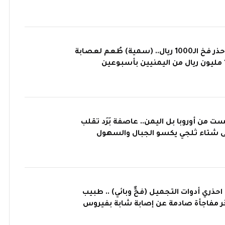
عملية نصب | احذر فخ الـ1000 ريال.. (سمية) طُعم لعصابة
ت من أوروبا بل اليمن.. عاصفة بَرَد تقلب
 شتاء ثلجي يكسو الجبال والسهول
حذري أدوات التجميل (فخٌّ وبائي) .. طبيب
ر مفاجأة صادمة عن إصابة شابة بفيروس