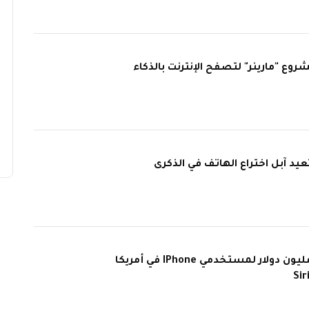
ع "مارينر" لتصفح الإنترنت بالذكاء
2: هل تعيد آبل اختراع الهاتف في الذكرى
أبل تدفع 250 مليون دولار لمستخدمي IPhone في أمريكا