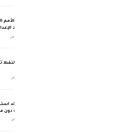
مفوض الأمم ال
إزاء تزايد الإعد
منذ يومين
أسعار النفط تت
منذ 3 أيام
قطر تؤكد استمر
المتحدة دون م
منذ 3 أيام