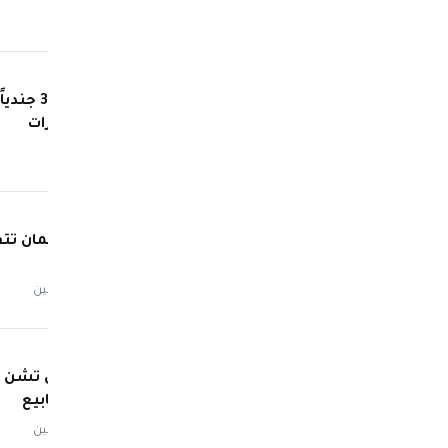
منذ يوم
مقتل 30
معسكرات
منذ يوم
إيران وعُمان ت
منذ يومين
إسرائيل تشن غا
منذ أسابيع
منذ يومين