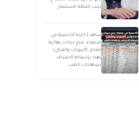
تحت يافطة الاستثمار
شاهد | كارثة أكاديمية في
صنعاء: منح درجات نهائية
مقابل (الدورات والقتال)
يهدد بإسقاط الاعتراف
بشهادات الطب