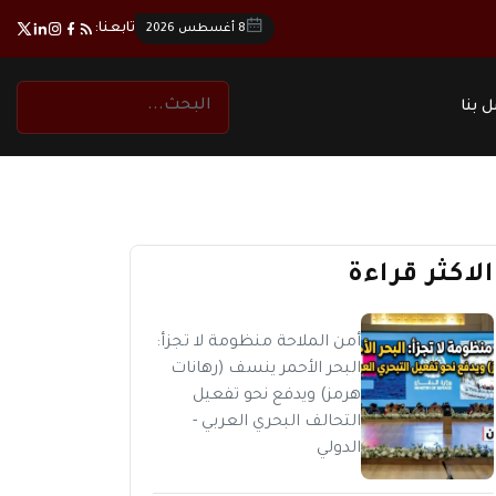
تابعنا:
8 أغسطس 2026
 بنا
الاكثر قراءة
أمن الملاحة منظومة لا تجزأ:
البحر الأحمر ينسف (رهانات
هرمز) ويدفع نحو تفعيل
التحالف البحري العربي -
الدولي