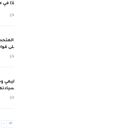
بـ(مُسيّرة) في 
منذ أسبوع
الولايات المتحد
هجوم على قوات
منذ أسبوع
تأييد إقليمي و
أمنها وسيادته
منذ أسبوع
›
45
44
...
10
9
8
7
6
5
4
3
2
1
‹