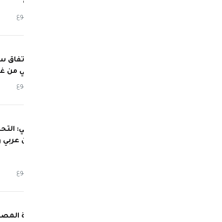
جسيمة
منذ أسبوع
ترامب: اتفاق 
إسرائيلي من غز
منذ أسبوع
السيسي: التحق
وتضامن عربي و
منذ أسبوع
الحكومة المصر