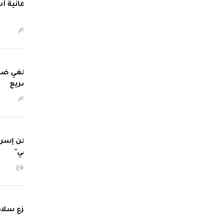
مقتل ثمانية أ
السلاح
منذ 5 أيام
ترامب يلغي ضر
اتفاق سريع
منذ 6 أيام
مستوطن إسرائيل
وإرث إلهي"
منذ أسبوع
مبادرة نزع سل