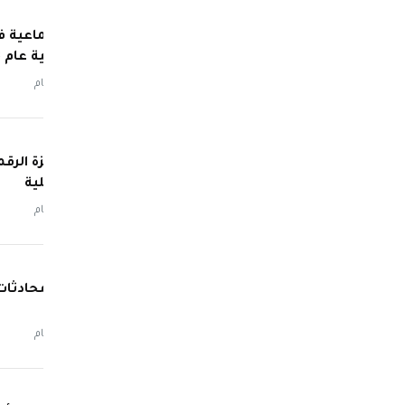
إسرائيلية عام 2023
منذ 4 أيام
عمال غزة الرقم
مستقبلية
منذ 4 أيام
ترامب: محادثات 
منذ 5 أيام