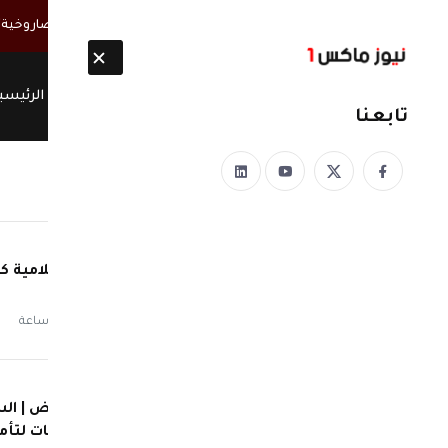
أخبار مباشرة
الحوثيون ينتشلون 26 جثة من عناصر "القوة الصاروخية" بعد انفجار نفق غربي صنعاء
الرئيسي
تابعنا
دول إسلامية ك
منذ 22 ساعة
من الرياض | ال
الجنسيات لتأمي