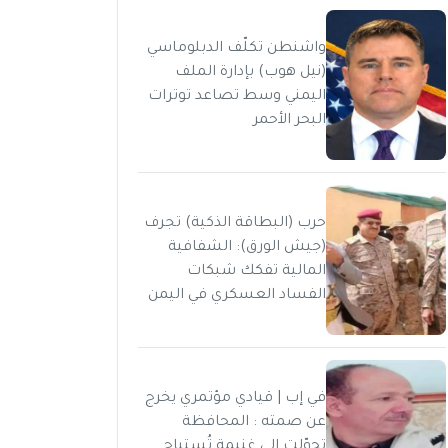
واشنطن تكلّف الدبلوماسي
(نيل هوب) بإدارة الملف
اليمني وسط تصاعد توترات
البحر الأحمر
حرب (البطاقة الذكية) تجرف
(جيش الورق): الشفافية
المالية تفكك شبكات
الفساد العسكري في اليمن
في إب | قيادي مؤتمري يخرج
عن صمته : المحافظة
تحوّلت إلى غنيمة تُستباح