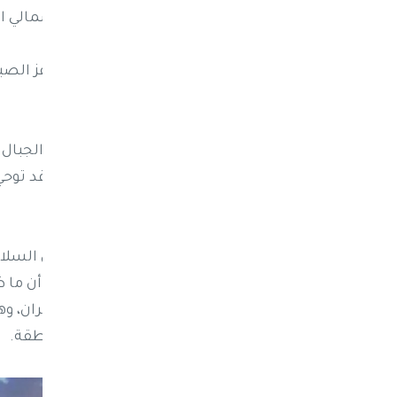
برلين أو تركيا، بل من محافظة عمران شمالي ا
فيما كتب الناشط علي حاتم: "شتاء في عز الصي
عاصفة البرد.
وأشار مدونون إلى أن كثافة البرد جعلت الجبال
إن بعض المتابعين قالوا إن المشاهد قد توحي ل
قبل أن يتبين أنها من مديرية خارف.
وفي السياق نفسه، لفت الصحفي كمال السلامي
أوروبا، بينما أكد الصحفي سمير النمري أن م
برد كثيفة غطت مناطق في محافظة عمران، وهو 
الغزيرة المصحوبة بحبات البرد في المنطقة.