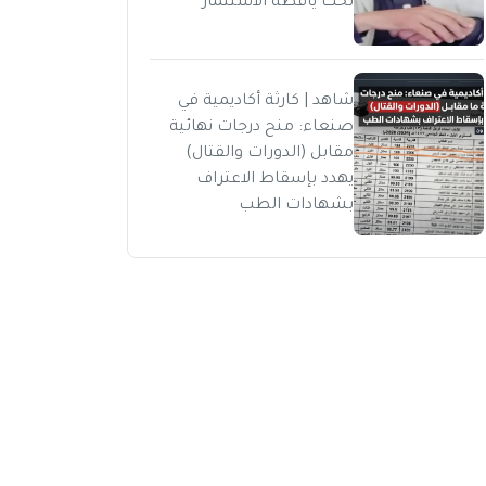
تحت يافطة الاستثمار
شاهد | كارثة أكاديمية في
صنعاء: منح درجات نهائية
مقابل (الدورات والقتال)
يهدد بإسقاط الاعتراف
بشهادات الطب