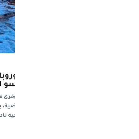
نيوز ماكس ون
منذ شهر
شاهد | صور ليست من أوروبا ب
عمران إلى شتاء ثلجي يكسو 
متابعات خاصة | اكتست مرتفعات وقرى م
صنعاء، خلال الساعات القليلة الماضية، ب
زخات كثيفة من البَرَد، في ظاهرة مناخية ن
المرتفعة.