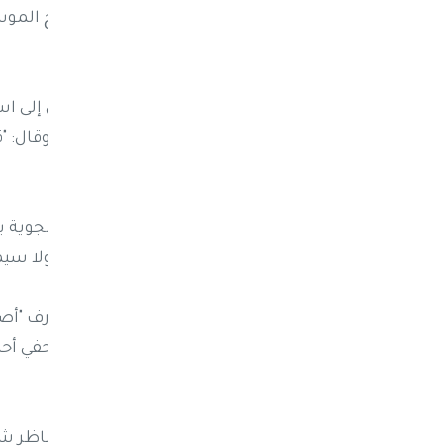
محافظتي عمران وصنعاء، ما أتاح للرياح المو
في تشكل سحب طبقية منخفضة.
وأضاف أن هذه الظروف الجوية قد تؤدي إلى است
ممطرة جديدة خلال الساعات المقبلة، وقال: "
القادمة".
وركزت غالبية التعليقات على المفارقة الجوية
التي تضرب مناطق واسعة من العالم، ولا سيما 
وكتب الناشط أحمد حليف أن مديرية خارف "أصب
ارتفاع درجات الحرارة"، بينما وصف الصحفي أح
الأبيض بعد هطول برد كثيف.
كما شبّه ناشطون آخرون المشاهد بمناظر شتو