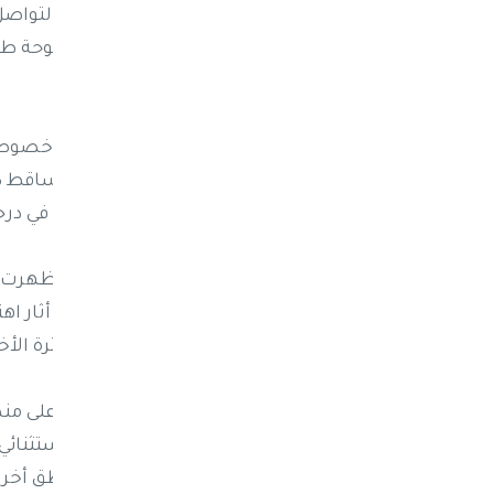
وأظهرت مشاهد متداولة على منصات التواصل ال
والمزارع والمنازل، ليحوّل المنطقة إلى لوحة 
المرتفعات الباردة.
وشهدت مناطق واسعة شمالي البلاد، خصوصاً ف
مفاجئة وعواصف رعدية قوية، أعقبها تساقط كثي
والسهول، مع تسجيل انخفاض ملحوظ في درجات 
وفي مديرية خارف على وجه الخصوص، أظهرت الت
داخل المزارع وعلى الأسطح، في مشهد أثار اهت
الظاهرة بأنها من الأكثر كثافة خلال الفترة الأخ
وحظيت هذه الحالة الجوية بتفاعل كبير على 
صوراً ومقاطع فيديو توثق المشهد الاستثنائي،
الحاد بين موجات الحر الشديدة في مناطق أخرى