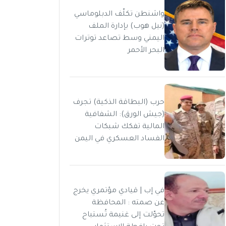
واشنطن تكلّف الدبلوماسي
(نيل هوب) بإدارة الملف
اليمني وسط تصاعد توترات
البحر الأحمر
حرب (البطاقة الذكية) تجرف
(جيش الورق): الشفافية
المالية تفكك شبكات
الفساد العسكري في اليمن
في إب | قيادي مؤتمري يخرج
عن صمته : المحافظة
تحوّلت إلى غنيمة تُستباح