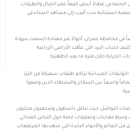
اجتماعي غطاءً أبيض كثيفاً غمر الجبال والطرقات
طبيعية استثنائية بدت أقرب إلى مشاهد الشتاء في
ي محافظة عمران، أجواءً غير معتادة اتسمت ببرودة
ف لحبات البرد التي غطّت الأراضي الزراعية
الحرارة خلال فترة ما بعد الظهيرة.
وثيقات الميدانية تراكم طبقات سميكة من البَرَد
ماماً واسعاً بين السكان والنشطاء الذين وصفوا
يرة.
منصات التواصل، حيث تناقل ناشطون وصحفيون محليون
 وسط مقارنات وتعليقات لافتة حول التباين المناخي
 من العالم والأجواء الباردة التي شهدتها المرتفعات