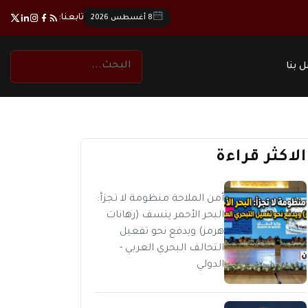
تابعنا:
8 أغسطس 2026
 بنا
الاكثر قراءة
أمن الملاحة منظومة لا تجزأ:
البحر الأحمر ينسف (رهانات
هرمز) ويدفع نحو تفعيل
التحالف البحري العربي -
الدولي