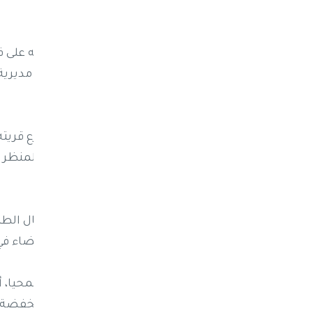
اليمنية.
ونشر المواطن فارس حرمل، عبر صفحته على في
المصحوبة بحبات البرد التي هطلت على مديري
لوحة بيضاء لفتت أنظار المتابعين.
وقال حرمل إن المشاهد صُورت من مزارع قريت
الأراضي بطبقة كثيفة من البرد، واصفا المنظر ب
المنطقة بـ"غيث مبارك".
وأضاف أن ما وثقته عدسته يعكس جمال الطبيع
والسهول والمزارع وكأنها ارتدت حلة بيضاء 
وأوضح المهتم بشؤون الطقس تركي المحيا، أن 
الغربية، بالتزامن مع تكاثر السحب المنخفضة