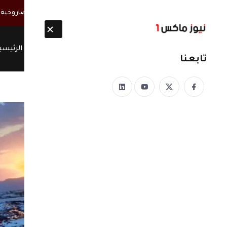
أخبار مباشرة
الحوثيون ينتشلون 26 جثة من عناصر "القوة الصاروخية" بعد انفجار نفق غربي صنعاء
الرئيسي
تابعنا