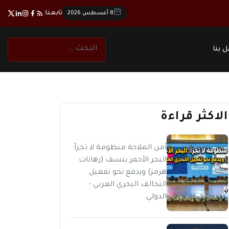
تابعنا:
8 أغسطس 2026
 بنا
الاكثر قراءة
أمن الملاحة منظومة لا تجزأ:
البحر الأحمر ينسف (رهانات
هرمز) ويدفع نحو تفعيل
التحالف البحري العربي -
الدولي