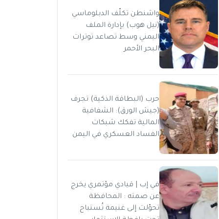
واشنطن تكلّف الدبلوماسي
(نيل هوب) بإدارة الملف
اليمني وسط تصاعد توترات
البحر الأحمر
حرب (البطاقة الذكية) تجرف
(جيش الورق): الشفافية
المالية تفكك شبكات
الفساد العسكري في اليمن
في إب | قيادي مؤتمري يخرج
عن صمته : المحافظة
تحوّلت إلى غنيمة تُستباح