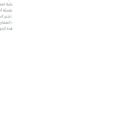
ثقافية تنشر فيها أفكارها الظلامية والتضليلية ل
المصادر، أن الدورات عبارة عن فكر تضليلي وتعبئة أي
الحنيفة. وأشارت المصادر، أن عصابة الحوثي تجبر ا
ومناقشتهم بها. وأكدت المصادر أن كل هذه الممارس
ووطنية الذين تجبرهم المليشيا على حضور هذة الدور