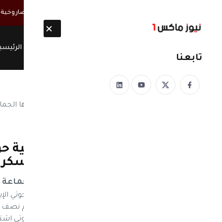
أخبار مباشرة
الحوثيون ينتشلون 26 جثة من عناصر "القوة الصاروخية" بعد انفجار نفق غربي صنعاء
الرئيسي
تابعنا
نيوز ماكس ون
منذ 8 سنوات
بـ(الصميل).. دورات (ثقافية ح
موظفي الدولة (مدني وعسكر
دورات (طائفية) اجبارية تفرضها جماعة 
نيوز ماكس ون- صنعاء : فرضت مليشيا الحوثي الإيرا
بالسلك المدني والعسكري، مقابل حصولهم نصف را
مصادر سياسية لوكالة "خبر"، إن مليشيا الحوثي اشت