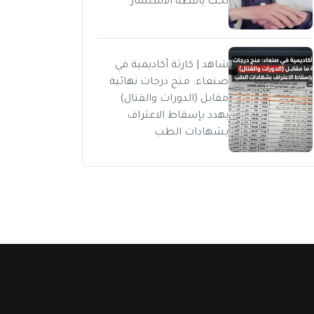
تحت يافطة الاستثمار
شاهد | كارثة أكاديمية في
صنعاء: منح درجات نهائية
مقابل (الدورات والقتال)
يهدد بإسقاط الاعتراف
بشهادات الطب