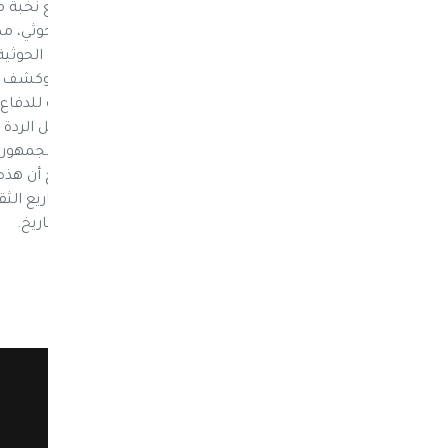
ستعمل على إنتاج أعمال فكرية –بالتعاون مع نُخبة 
الحوثية وبالأخص ملازم مؤسسها حسين الحوثي، مضيف
إيماناً من هذه المؤسسة بأن مواجهة الحركة الحوثية
بالرد على مشروعها الفكري ودحض أسسه وكشف زيف 
في تصريح صحفي، كل المؤمنين بالجمهورية للدفاع 
طوق النجاة لليمنيين جميعهم خاصة في ظل الردة ال
السامية التي تنطلق منها مؤسسة اليمن الجمهوري،
المعرفة والوعي بحقيقة عصر الأئمة، وأوضح أن هذه
وملتقى الأفكار، كما أنها ستسهم في المشاريع الثق
معرفية أمام الأجيال التي غُيبت عن قراءة التاريخ.