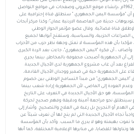
 إلى إحياء الوعي الجمهوري، وإطلاع الأجيال على تضحيات
الثوار الذين صنعوا النظام الجمهوري في 26 سبتمبر 1962م ،بإنشاء موقع الكتروني وصفحات في مواقع التواصل
اع أن "مؤسسة اليمن الجمهوري " ستطلق قناة إحترافية على
توديوهات حديثة من العاصمة الاردنية عمان"؛ وكذا مركز أبحاث
 لإطلاق قناة فضائية. وقال عضو مؤتمر الحوار الوطني
الصراعات الحزبية، والسياسية، وستفتح أبوابها لجميع
ن، مؤكدا بأن هذه المؤسسة لا تمثل وجهة نظر حزب من الأحزاب
 وأضاف ، أن فكرة "اليمن الجمهوري"، جاءت بعد الردة الكبرى
اً إلى أن الجمهورية أصبحت محفوفة بالمخاطر، بينما يجري
فراغ بعد أن غاب مشروع الجمهورية لدى الأجيال الجديدة.
اء على الجمهورية حية في ضمير ووجدان الأجيال القادمة،
لق "اليمن الجمهوري" من مبدأ التسامح الوطني بين خصوم
عدم العودة إلى الماضي، لأن الجمهورية إرادة شعب بينما
ه المؤسسة، هو حق الأجيال الجديدة في التعرف على التاريخ
روع سينطلق نحو مراجعة أمينة ودقيقة وفهم صحيح لحركة
 الهدم أو التجريح بل رغبة في العلاج والتصحيح. وأشار إلى
لى الجمهورية بعد 55 عاما يعد واجباً تجاه الأجيال الجديدة التي لم يتح لها أن تعرف شيئاً عن
ا تموت بهيمته وهو لا يدري ما السبب. وأكد بأن المؤسسة
تناولها للقضايا، في منابرها الإعلامية المختلفة، كما أنها