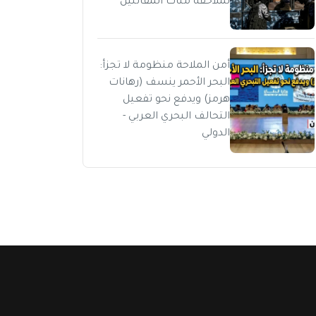
لملاحقة مئات المقاتلين
أمن الملاحة منظومة لا تجزأ:
البحر الأحمر ينسف (رهانات
هرمز) ويدفع نحو تفعيل
التحالف البحري العربي -
الدولي