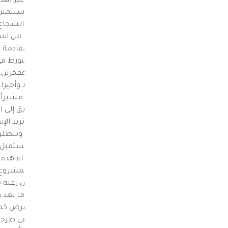
الإعلامي كلبنة أولى لعمل مؤسسي إعلامي كبير يهدف
الإجتماعية، تحمل إسمها. وذكر الدكتور عادل الشج
اليوتيوب خلال الأيام القليلة القادمة ،وستبث من اس
ودراسات، في حين يجري الإعداد خلال الفترة القادمة
الشجاع، إن "مؤسسة اليمن الجمهوري" لن تتورط في 
الكتاب والإعلاميين والسياسيين والأدباء والمفكري
أو جماعة من الجماعات بل ستمثل اليمن أولا وأخيرا.
للحوثية التي أرادت أن تعيد الإمامة من جديد، مشير
إزاحة مشروع التغيير من قبل مشاريع تتسابق إلى ال
وأردف الشجاع: " مؤسسة اليمن الجمهوري تريد الإبق
ومجابهة الأعاصير والزوابع التي تتعرض لها، وتنط
الجمهورية وأنصارها شريطة الذهاب نحو المستقبل و
الإمامة إرادة أسرة". ولفت إلى أن الدافع لإنشاء هذ
الصحيح للإمامة والجمهورية، مبيناً أن هذا المش
التاريخ، وسيتم الغوص في فترة الإمامة ليس رغبة في
أن تسليط الضوء ع
الملكية التي كان اليمني يموت على فراش المرض كم
ستعتمد على الحقائق والوثائق والشهادات في طرحها و