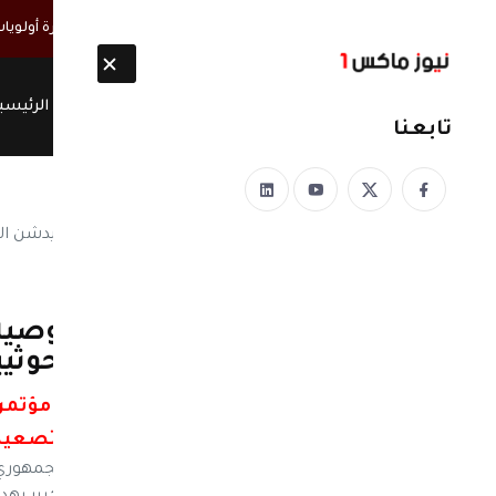
أخبار مباشرة
القائم بأعمال السفارة الأمريكية: اليمن في صدارة أولويا
الرئيسي
تابعنا
نيوز ماكس ون
منذ 8 سنوات
أول قيادي مؤتمري ينفذ وصية 
اعماله التصعيدية ضد الحوثي
تنفيذا لوصاياه العشر.. أول قيادي مؤتمري
التصعيد
نيوز ماكس ون: دشنت "مؤسسة اليمن الجمهوري" الإ