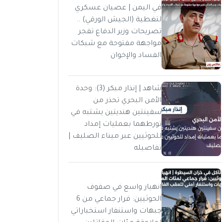
في اليمن | عصيان عسكري
لتغطية (الجيش الورقي) ..
تصريحات وزير الدفاع تفجر
مواجهة مفتوحة مع شبكات
الفساد والإخوان
شاهد | إنذار مبكر (3): وحدة
الأمن البحري تحذر من
سفينتين هنديتين يشتبه في
تورطهما بعمليات إمداد
للحوثيين عبر ميناء الصليف |
تفاصيله
انهيار واسع في صفوف
الحوثيين: فرار جماعي من 6
جبهات واستنفار استخباراتي