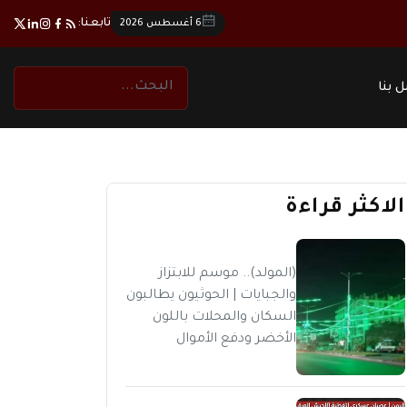
تابعنا:
6 أغسطس 2026
 بنا
الاكثر قراءة
(المولد).. موسم للابتزاز
والجبايات | الحوثيون يطالبون
السكان والمحلات باللون
الأخضر ودفع الأموال