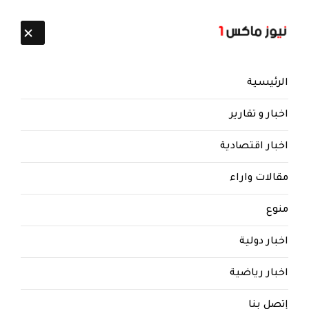
تابعنا:
6 أغسطس 2026
الرئيسية
اخبار و تقارير
اخبار اقتصادية
مقالات واراء
نيوز ماكس ون
منذ 8 سنوات
منوع
وردنا الان| يحدث في البيضاء...
مواجهات عنيفة بين أهالي القريشية
اخبار دولية
والحوثيين.. لهذه الاسباب
..والضحايا
اخبار رياضية
يحدث في البيضاء... مواجهات بين أهالي القريشية
إتصل بنا