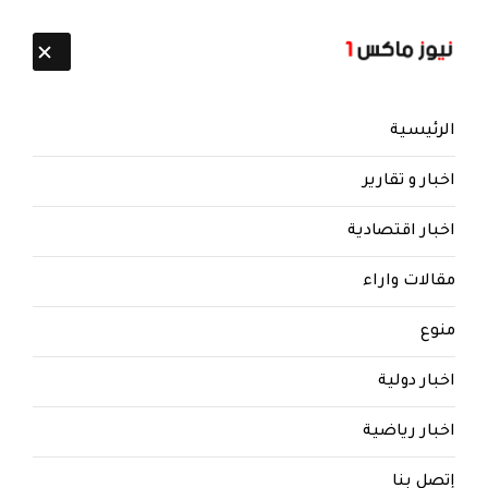
تابعنا:
8 أغسطس 2026
الرئيسية
اخبار و تقارير
اخبار اقتصادية
مقالات واراء
نيوز ماكس ون
منذ 8 سنوات
منوع
كما وردنا (تفاصيل خطيرة) ..
اخبار دولية
الحوثيون يشترون مساحات كبيرة
بالضفة الغربية ويشيدون عليها
اخبار رياضية
القصور بإشراف السيد عبدالملك ؟!
إتصل بنا