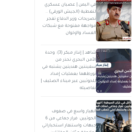
في اليمن | عصيان عسكري
لتغطية (الجيش الورقي) ..
تصريحات وزير الدفاع تفجر
مواجهة مفتوحة مع شبكات
الفساد والإخوان
شاهد | إنذار مبكر (3): وحدة
الأمن البحري تحذر من
سفينتين هنديتين يشتبه في
تورطهما بعمليات إمداد
للحوثيين عبر ميناء الصليف |
تفاصيله
انهيار واسع في صفوف
الحوثيين: فرار جماعي من 6
جبهات واستنفار استخباراتي