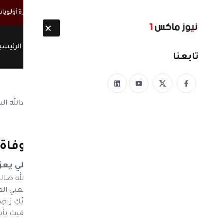
أخبار مباشرة
القائم بأعمال السفارة الأمريكية: اليمن في صدارة أولويا
الرئيسي
تابعنا
نيوز ماكس ون
منذ 8 سنوات
السفير احمد علي يعزي بوفاة ا
السفير احمد علي يعزي
نيوز ماكس ون - بعث السفير احمد علي عبدالله صا
والامين العام المساعد السابق للمؤتمر الشعبي العام
الرحيم يَا أَيَّتُهَا النَّفْسُ الْمُطْمَئِنَّةُ ارْجِعِي إِلَى رَبِّكِ ر
عبدالله صالح البار، وإخوانه، وكافة آل البار، تلقيت 