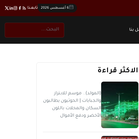
تابعنا:
6 أغسطس 2026
 بنا
الاكثر قراءة
(المولد).. موسم للابتزاز
والجبايات | الحوثيون يطالبون
السكان والمحلات باللون
الأخضر ودفع الأموال