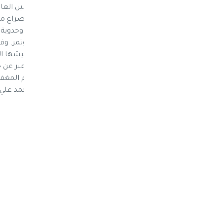
صالح البار نائب رئيس مجلس الشورى والامين العام
الذي انتقل الى جوار ربه في مدينة المكلا بعد صراع
وكافة الشعب اليمني بخسارة هامة وطنية وحدوية س
أمين عام مساعد للقطاع التنظيمي في المؤتمر. وفى
عبدالله صالح البار وفِي هذه الظروف التي يعيشها 
وجماهير المؤتمر الشعبي العام خاصة. وإذ اعبر عن خ
القدير أن يتغمد الفقيد بواسع الرحمة وعظيم المغ
والسلوان.." إنا لله وإنا إليه راجعون. اخوكم احمد علي