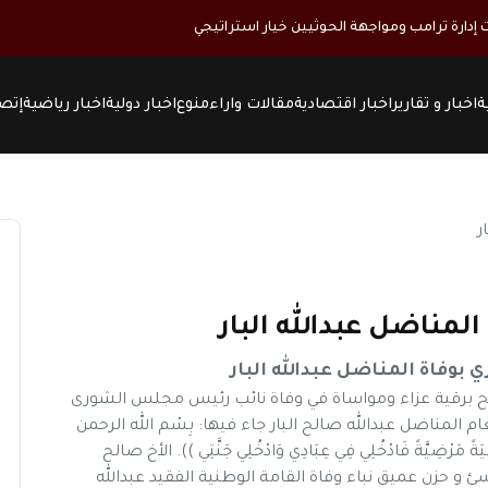
ت إدارة ترامب ومواجهة الحوثيين خيار استراتيجي
ة
اخبار و تقارير
اخبار اقتصادية
مقالات واراء
منوع
اخبار دولية
اخبار رياضية
إتصل
لمناضل عبدالله البار
 بوفاة المناضل عبدالله البار
لح برقية عزاء ومواساة في وفاة نائب رئيس مجلس الشورى
 المناضل عبدالله صالح البار جاء فيها: بِسْم الله الرحمن
َاضِيَةً مَرْضِيَّةً فَادْخُلِي فِي عِبَادِي وَادْخُلِي جَنَّتِي )). الأخ صالح
بأسئ و حزن عميق نباء وفاة القامة الوطنية الفقيد عبدالله