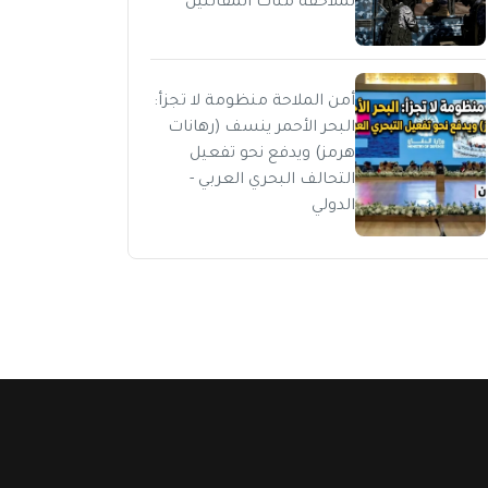
لملاحقة مئات المقاتلين
أمن الملاحة منظومة لا تجزأ:
البحر الأحمر ينسف (رهانات
هرمز) ويدفع نحو تفعيل
التحالف البحري العربي -
الدولي