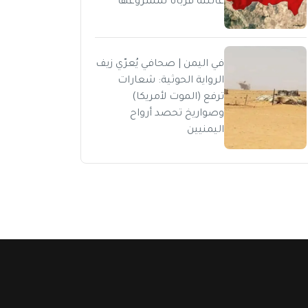
عائلته قرباناً لمشروعها
في اليمن | صحافي يُعرّي زيف
الرواية الحوثية: شعارات
ترفع (الموت لأمريكا)
وصواريخ تحصد أرواح
اليمنيين