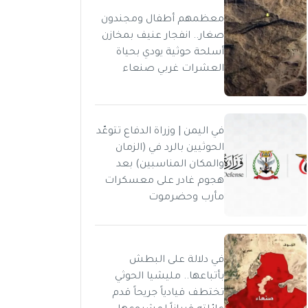
معظمهم أطفال ومجندون
صغار.. انفجار عنيف بمخازن
أسلحة حوثية يودي بحياة
العشرات غربي صنعاء
في اليمن | وزراة الدفاع تتوعّد
الحوثيين بالرد في (الزمان
والمكان المناسبين) بعد
هجوم غادر على معسكرات
مأرب وحضرموت
في دلالة على البطش
بأتباعها.. مليشيا الحوثي
تختطف قيادياً جريحاً قدم