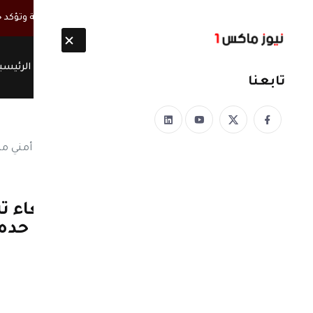
أخبار مباشرة
المقاومة الوطنية تعلن إسقاط 11 مسيّرة حوثية وتؤكد جاهزيتها للتصدي للعدوان
الرئيسي
تابعنا
نيوز ماكس ون
منذ 8 سنوات
وردنا الان: العاصمة صنعاء ت
في عصر والستين وشارع حده ‏