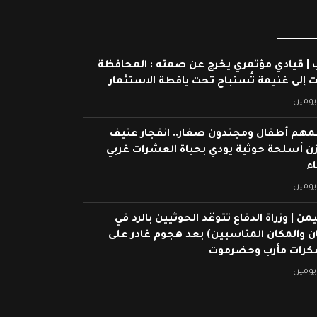
 | قيادي مؤتمري يخرج عن صمته : المحافظة
ت إلى غنيمة تُستباح تحت يافطة الاستثمار
يومين
م أطفال ومجندون صغار.. انفجار عنيف
ن أسلحة حوثية يودي بحياة العشرات غربي
ء
يومين
من | وزراة الدفاع تتوعّد الحوثيين بالرد في
ان والمكان المناسبين) بعد هجوم غادر على
رات مأرب وحضرموت
يومين