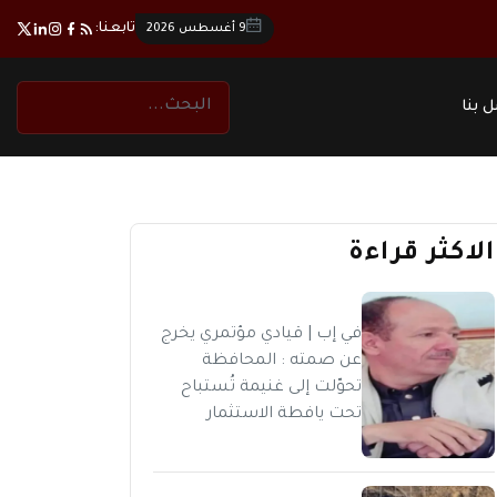
تابعنا:
9 أغسطس 2026
 بنا
الاكثر قراءة
في إب | قيادي مؤتمري يخرج
عن صمته : المحافظة
تحوّلت إلى غنيمة تُستباح
تحت يافطة الاستثمار