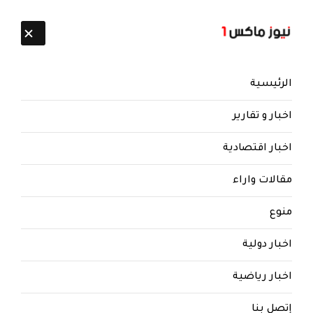
تابعنا:
8 أغسطس 2026
الرئيسية
اخبار و تقارير
اخبار اقتصادية
مقالات واراء
نيوز ماكس ون
منذ 8 سنوات
منوع
بعد عزوف الشباب والرجال الالتحاق
اخبار دولية
بالجماعة .. الحوثي يتوجه لاستقطاب
النساء .. ناشط يكشف ممارسات
اخبار رياضية
الحوثة في حجة.. التفاصيل
إتصل بنا