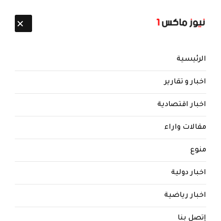
تابعنا:
8 أغسطس 2026
الرئيسية
اخبار و تقارير
اخبار اقتصادية
مقالات واراء
منوع
نيوز ماكس ون
منذ 8 سنوات
اخبار دولية
قال بان الطاعون في رأس
عبدالملك.. الصوفي : الصماد يبيع
اخبار رياضية
ويشتري بالرجال، والراعي وبن حبتور
لا يدخلون أو يتحركون إلا بإذن ..
إتصل بنا