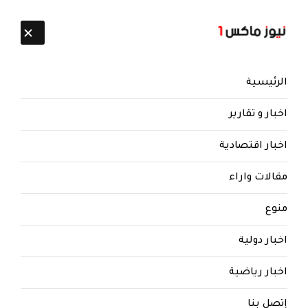
تابعنا:
7 أغسطس 2026
الرئيسية
اخبار و تقارير
اخبار اقتصادية
مقالات واراء
نيوز ماكس ون
منذ 8 سنوات
منوع
كما وردنا: قيادي حوثي يعترف: طارق
صالح أسقط الخوخة وأحداث
اخبار دولية
2ديسمبر انعكست سلباً على
الحوثيين
اخبار رياضية
قيادي حوثي يعترف: طارق صالح أسقط الخوخة
إتصل بنا