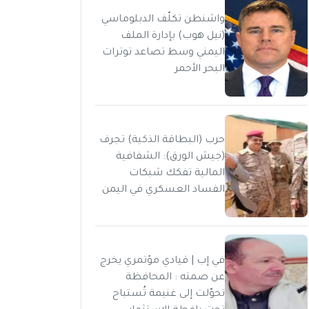
واشنطن تكلّف الدبلوماسي
(نيل هوب) بإدارة الملف
اليمني وسط تصاعد توترات
البحر الأحمر
حرب (البطاقة الذكية) تجرف
(جيش الورق): الشفافية
المالية تفكك شبكات
الفساد العسكري في اليمن
في إب | قيادي مؤتمري يخرج
عن صمته : المحافظة
تحوّلت إلى غنيمة تُستباح