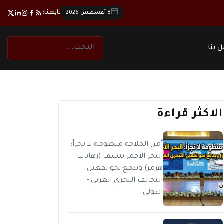
تابعنا:
8 أغسطس 2026
 بنا
الاكثر قراءة
أمن الملاحة منظومة لا تجزأ:
البحر الأحمر ينسف (رهانات
هرمز) ويدفع نحو تفعيل
التحالف البحري العربي -
الدولي