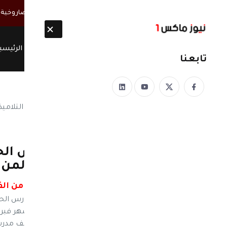
أخبار مباشرة
الحوثيون ينتشلون 26 جثة من عناصر "القوة الصاروخية" بعد انفجار نفق غربي صنعاء
الرئيسي
تابعنا
نيوز ماكس ون
منذ 8 سنوات
يحدث في اليمن| المدارس الح
تعليم "هش" في صنعاء لمن 
المدارس الحكومية تطرد التلاميذ من ا
نيوز ماكس ون - يمن مونيتور: لم تجد المدارس الحك
التلاميذ الذين لم يتمكنوا من تسديد رسوم شهر فبر