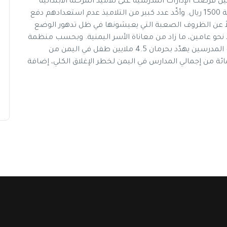
حسب تعميم الحوثيين فرضت الإدارات المدرسية على تلاميذ المرحلة الابتدائية
500 ريال يمني، والمرحلة الإعدادية 1000 ريال، والثانوية 1500 ريال. وأكّد عدد كبير من التلاميذ عدم استعدادهم دفع
لاً عن الظروف الصعبة التي يعيشونها في ظل تدهور الوضع
و عامين، ما زاد من معاناة الأسر اليمنية. وبحسب منظمة
الأمم المتحدة للطفولة "يونيسف"، فإنّ توقف رواتب المدرسين يهدّد بحرمان 4.5 ملايين طفل في اليمن من
عرض 13 ألف مدرسة تمثل نحو 78 في المائة من إجمالي المدارس في اليمن لخطر الإغلاق الكلي، إضافة