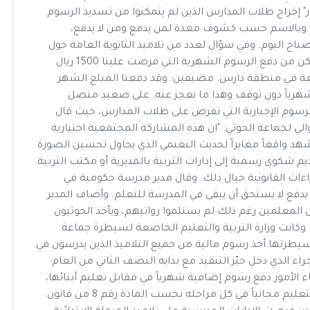
سل "يمن مونيتور" إخراج طلاب المدارس الذين لم يتمكنوا من تسديد الرسوم
 وبالاسم حسب كشوف معدة لمن يدفع ومن لا يدفع،
ح اليوم. وفي سؤال لعدد من تلاميذ الثانوية العامة حول
مغادرتهم المدرسة باكراً، اليوم الثلاثا، أجابوا: لم نتمكن من دفع الرسوم الشهرية التي فرضت علينا 1500 ريال
قعة في منطقة دارس. مضيفين: وقد دفعنا المبلغ الشهر
 شهرياً دون توقف وهذا ما نعجز عنه. على صعيد متصل
لرسوم الإجبارية التي تفرض على طلاب المدارس، حيث قال
والي لجماعة الحوثي: "ان هذه المشاركة المجتمعية اختيارية
هد واقعاً مغايراً لحديث النعيمي الذي يحاول تحسين الصورة
ديم شكوى رسمية إلى إدارات التربية بالمديرية أو مكتب التربية
راءات القانونية حيال ذلك. وقال مدير مدرسة حكومية في
ا يدفع لا يستحق أن يبقى في المدرسة للتعلم. وأضاف المدير
المعلمين رغم ذلك لم يستلموا رواتبهم، ويأخذ الحوثيون
وكانت وزارة التربية والتعليم الخاضعة لسيطرة جماعة
طرتها أخذ رسوم مالية من جميع التلاميذ الذين يدرسون في
ء الذي دخل حيّز التنفيذ مع بداية النصف الثاني من العام
ء الأمور دفع رسوم إضافية شهرياً في مقابل تعليم أبنائها،
أثار استياء كبيراً في أوساط التلاميذ والأهالي، كون التعليم مجانياً في كل مراحله بحسب المادة رقم 8 من قانون