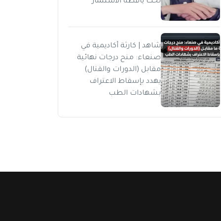
تحت يافطة الاستثمار
شاهد | كارثة أكاديمية في
صنعاء: منح درجات نهائية
مقابل (الدورات والقتال)
يهدد بإسقاط الاعتراف
بشهادات الطب