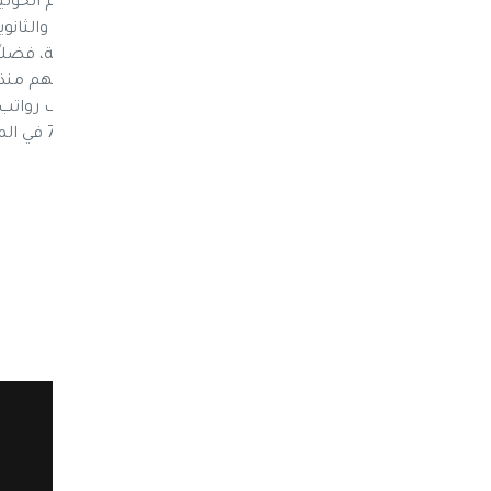
رقم 45 الصادر في عام 1992. وب
أي رسوم إضافية باعتبارها جبايات غير قانونية، فض
المعيشي وعدم حصول الموظفين على رواتبهم منذ نح
الدراسة، وي
إلى تضرر نحو ستة ملايين تلميذ.