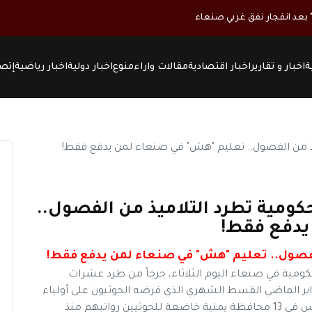
ة
اخبار و تقارير
اخبار اقتصادية
مقالات واراء
منوع
اخبار دولية
اخبار رياضية
إتصل
كومية تطرد التلاميذ من الفصول..
يدفع فقط!
لفصول.. تعليم "هش" في صنعاء لمن يدفع فقط!
ومية في صنعاء اليوم الثلاثاء، حرجاً من طرد عشرات
اير الماضي القسط الشهري الذي فرضه الحوثيون على أولياء
أمورهم من أجل تعليمهم. ولم يتسلم 167 ألف مدرس في 13 محافظة يمنية خاضعة للحوثيين رواتبهم منذ