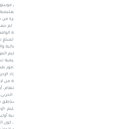
أكتوبر/تشرين الأول2016م. ونقل مرا
الدراسية التي فرضت عليهم من الفصول التعليمية
ومغادرتهم الصرح التعليمي في ساعات مبكرة من صبا
شهرياً في مدرسة عمر بن عبدالعزيز الحكومية الوا
الماضي إلا أن إدارة المدرسة تطلب منا دفع المبلغ
سارعت جماعة الحوثي بنفي فرض المبالغ المالية وا
عبدالله النعمي، مستشار وزارة التربية والتعليم الم
وطوعية وليست إجبارية". لكن العملية التعليمية تش
بقدر المستطاع قائلاً: على الطلاب وأولياء الأمور تق
بالأمانة أو المحافظات الأخرى وسوف يتم اتخاذ الإج
صنعاء لـ"يمن مونيتور" إنّ الأوامر كانت واضحة من ل
الذي فضل عدم الكشف عن هويته خشية الانتقام، أن 
المال المدفوع من الطلبة لصالح مجهودهم الحربي. 
الحوثيين، عممت على المدارس الواقعة في مناطق سي
المدارس الحكومية، للحصول على خدمة التعليم. الإجرا
الدراسي، والذي تلزم بموجبه المدارس الحكومية أوليا