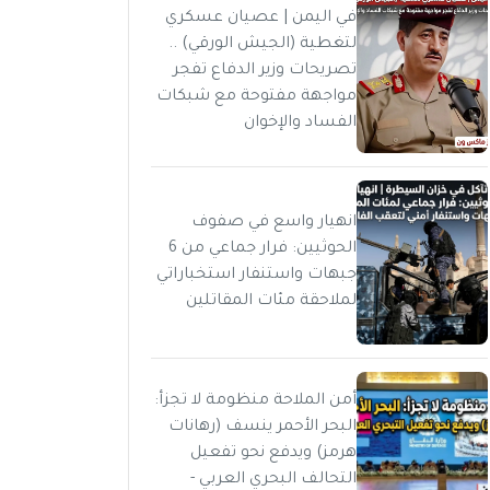
في اليمن | عصيان عسكري
لتغطية (الجيش الورقي) ..
تصريحات وزير الدفاع تفجر
مواجهة مفتوحة مع شبكات
الفساد والإخوان
انهيار واسع في صفوف
الحوثيين: فرار جماعي من 6
جبهات واستنفار استخباراتي
لملاحقة مئات المقاتلين
أمن الملاحة منظومة لا تجزأ:
البحر الأحمر ينسف (رهانات
هرمز) ويدفع نحو تفعيل
التحالف البحري العربي -