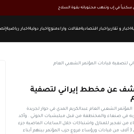
كنياً في إب وتنهب محتوياته بقوة السلاح
ة
اخبار و تقارير
اخبار اقتصادية
مقالات واراء
منوع
اخبار دولية
اخبار رياضية
إتصل
يكشف عن مخطط إيراني لتصفية
مؤتمر الشعبي العام عبدالكريم المدي في حوار لجريدة
ه في صنعاء والمختطفة من قبل ميليشيات الحوثي . وأكد
من تفجير للمنازل واشتباكات خلال الساعات الماضية جزء
من السيناريو الإرهابي الحوثي. وقال إن هناك أكثر من 3 آلاف من قيادات ورؤساء فروع حزب المؤتمر بينهم أبناء