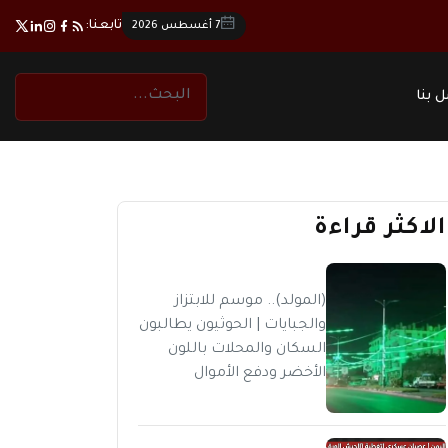
تابعنا:
7 أغسطس 2026
 بنا
الاكثر قراءة
(المولد).. موسم للابتزاز
والجبايات | الحوثيون يطالبون
السكان والمحلات باللون
الأخضر ودفع الأموال