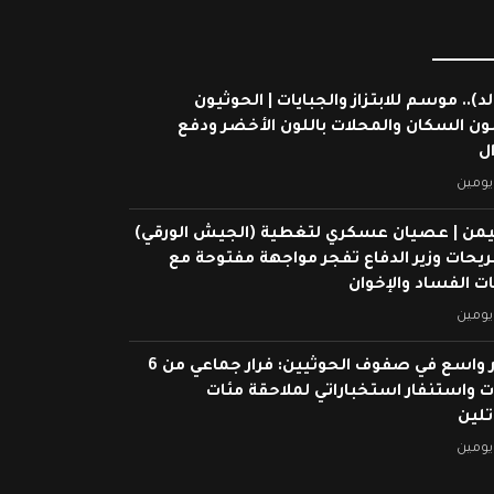
لد).. موسم للابتزاز والجبايات | الحوثيون
ون السكان والمحلات باللون الأخضر ودفع
ال
يومين
يمن | عصيان عسكري لتغطية (الجيش الورقي)
ريحات وزير الدفاع تفجر مواجهة مفتوحة مع
 الفساد والإخوان
يومين
انهيار واسع في صفوف الحوثيين: فرار جماعي من 6
 واستنفار استخباراتي لملاحقة مئات
تلين
يومين