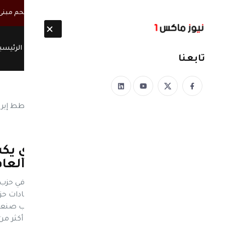
أخبار مباشرة
مصحوبة بأطقم مسلحة.. ميليشيا الحوثي تقتحم مبنى س
الرئيسي
تابعنا
نيوز ماكس ون
منذ 8 سنوات
خطير جداً.. قيادي مؤتمري 
قيادات المؤتمر الشعبي العام
نيوز ماكس ون :كشف عضو اللجنة الدائمة في حزب ال
«عكاظ» عن مخطط إيراني لتصفية جميع قيادات حزب
المدي أن ما حصل في محافظة عمران وجنوب صنعاء 