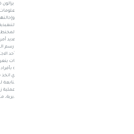
وأقارب الرئيس السابق علي عبدالله صالح لا يزالو
آلاف مختطف بعضهم يتم تلفيق تهم لهم وإحالتهم 
التي يرأسها خبراء إيرانيون ويتولى المناصب التنفيذ
لتصفية كوادر حزب المؤتمر والكوادر الحزبية المخت
الأفكار الطائفية في إطار مشروع الملالي لتهديد أمن 
الاستخبارات ويشرفون على القضاء ويتولون رسم ال
المدي إن الحوثيين أبلغونا بشكل مباشر في أحد الاج
عليه بشدة. وأفصح عن ضغوطات وممارسات يتعرض ل
المؤتمر في المشاورات السياسية واستبداله بأفراد ل
مؤتمريا لتدخل الحوثيين في شؤون الحزب الذي اتخ
الحوثي منازل مناوئين لها في منطقة كدنة التابعة
القاضي الحوثي منصور العرجلي، أشرف على عملية زر
بتفجير منازل قبائل آل الوروري في نفس المديرية،