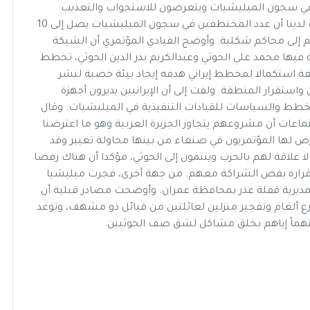
ن في سجون الميليشيات ويتعرضون للاستجواب والتعذيب
اليومي على أيدي خبراء إيرانيين. وأضاف «المعلومات لدينا أن عدد المختطفين في سجون الميليشيات يصل إلى 10
إلى محاكم شكلية. وأوضح القيادي المؤتمري أن الشبكة
ية فيها محمد علي الحوثي وعبدالكريم بدر الدين الحوثي، تخطط
طفة استكمالا لمخطط إيراني هدفه إيجاد بيئة خصبة لنشر
واستقرار المنطقة. ولفت إلى أن الإيرانيين يديرون أجهزة
خطط والسياسات للقيادات التنفيذية في الميليشيات. وقال
تماعات أن مشروعهم يتجاوز الجزيرة العربية وهو ما اعترضنا
ها المؤتمريون في صنعاء من بينها محاولة تغيير وفد
ا علاقة لهم بالحزب وينتمون إلى الحوثي، مؤكدا أن هناك رفضا
ذ قراره بفض الشراكة معهم. من جهة أخرى، فجرت ميليشيا
 لمديرية قفلة عذر بمحافظة عمران. وأوضحت مصادر قبلية أن
ع ألغام وتفجير منزلين لعائلتين من قبائل ذو مشهف، وتوعد
 متهماً إياهم بخلق مشاكل لشق صف الحوثيين.