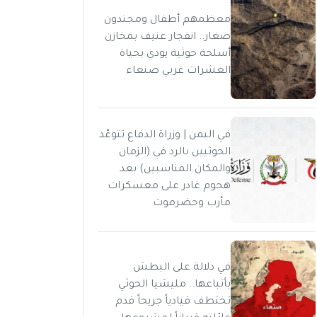
معظمهم أطفال ومجندون
صغار.. انفجار عنيف بمخازن
أسلحة حوثية يودي بحياة
العشرات غربي صنعاء
في اليمن | وزراة الدفاع تتوعّد
الحوثيين بالرد في (الزمان
والمكان المناسبين) بعد
هجوم غادر على معسكرات
مأرب وحضرموت
في دلالة على البطش
بأتباعها.. مليشيا الحوثي
تختطف قيادياً جريحاً قدم