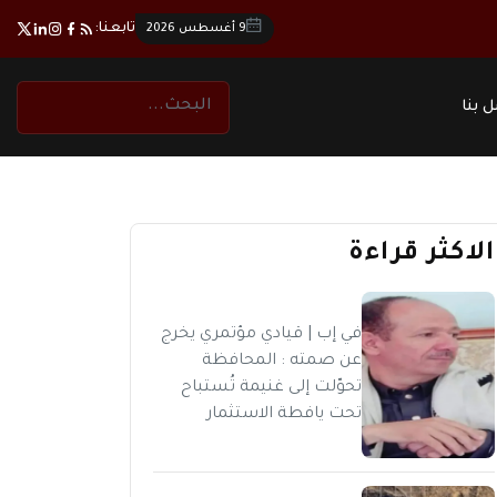
تابعنا:
9 أغسطس 2026
 بنا
الاكثر قراءة
في إب | قيادي مؤتمري يخرج
عن صمته : المحافظة
تحوّلت إلى غنيمة تُستباح
تحت يافطة الاستثمار