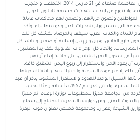
العام إن جماعة الحوثي الإرهابية، ومنذ سيطرتها على العاصمة صنعاء في 21 مارس 2014، اختطفت واحتجزت
ة، ولا تتورع عن ارتكاب انتهاكات جسيمة للقانون الدولي،
وق المواطنين وتصون حرياتهم، وتضمن لهم محاكمات عادلة
لجماعة التي تتستر وراء شعارات الدين وهو منها براء. وأكد
لعام للأدباء والكتاب العرب سيقف بالمرصاد لكشف كل تلك
ون خارج القانون، ودون وازع من إنسانية أو ضمير، ويناشد كل
لممارسات، واتخاذ كل الإجراءات القانونية لكف يد المعتدين،
اً في سجون اليمن الشقيق، على خلفية إبداء آرائهم.
عرب أن يعود الأمن والاستقرار إلى ربوع اليمن الشقيق كافة،
أتى ذلك إلا عبر عودة الشرعية والاعتراف بها والالتفاف حولها،
لأنها السبيل الوحيد للهدوء والاستقرار المنشود. يذكر أن عبد
الكريم الرازحي كاتب وشاعر وروائي يمني، اشتهر بكتاباته الساخرة، ولد في تعز عام 1952، بدأ حياته راعيًا للغنم،
ه من الجامعة مديرًا للمطبوعات بوزارة الإعلام، ثم مديرًا
 والبحوث اليمني. ومن دواوينه الشعرية: الاحتياج إلى سماء
قوارير، الشيخة زعفران، ومجموعة قصص بعنوان موت البقرة