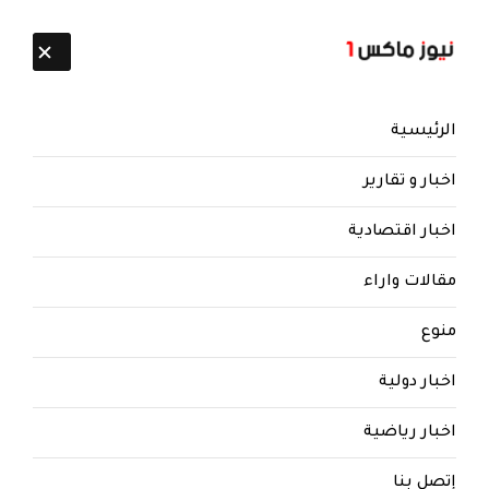
تابعنا:
10 أغسطس 2026
الرئيسية
اخبار و تقارير
اخبار اقتصادية
مقالات واراء
نيوز ماكس ون
منذ 8 سنوات
منوع
جماعة الحوثي تنهب رقم هاتف
اخبار دولية
العميد طارق صالح وتقوم بالقرصنة
عليه .. ومصدر يحذر ويدعو للقيام
اخبار رياضية
بهذا الإجراء.. (الرقم والتفاصيل)
إتصل بنا