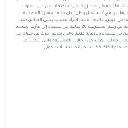
 ثمنها الحقيقي بعد نزع شعار المنظمات من على العبوات
وارها ببرنامج "مستقبل وطن" على قناة "سهيل" الفضائية،
ها في اليمن، قائلة: "قابلت امرأة مصابة بحمى النفاس بعد
الولادة وعلى يدها مولود عمره أيام، مريض، وهى قادمة في رحلة استغرقت 20 ساعة من صنعاء إلى مأرب، وعندما
نين فى صنعاء ولا رعاية طبية والذى يمرض يترك في منزله حتى
يمات قابلت العديد من الحالات المشابهة والتي تتحدث عن
مة صنعاء الخاضعة لسيطرة ميليشيات الحوثي.