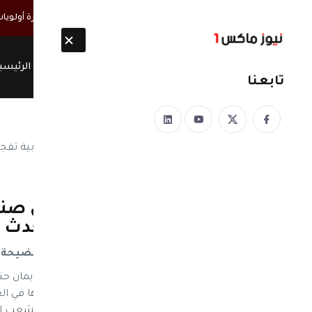
أخبار مباشرة
القائم بأعمال السفارة الأمريكية: اليمن في صدارة أولويا
الرئيسي
تابعنا
نيوز ماكس ون
منذ 8 سنوات
بالصورة.. بعد عودتها من صن
العيار الثقيل ... هذا ما يحدث 
بعد عودتها من صنعاء فتاة عربية تفجر فضيحة من ا
نيوز ماكس ون: وجهت الصحفية المصرية إيمان حنا، ت
الغذائية والطبية والإنسانية، على إبقاء مقرها ف
وأوضحت أن الإعانات والإغاثات التي ترسل للشعب ا