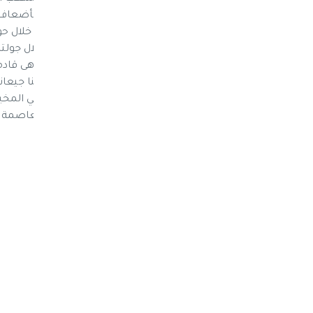
للحرب، أو تقوم ببيعها في السوق السوداء بأضعاف
وصناديق الاغاثة والمواد الطبية. وروت حنا، خلال ح
قصة إحدى الحالات الإنسانية التي قابلتها خلال جولت
سألتها عن سبب عدم الانتظار، كان ردها: "إحنا جيعا
الموت". وأكدت إيمان حنا، أنه خلال جولتها في المخ
المعاناة التي يواجهها المواطن اليمنى في العاص