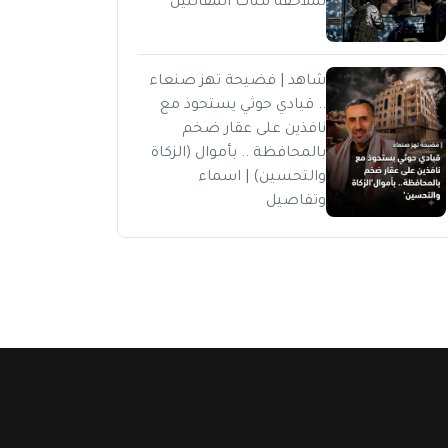
لملاحقة مئات المقاتلين
شاهد | فضيحة تهز صنعاء
.. قيادي حوثي يستحوذ مع
نافذين على عقار ضخم
بالمحافظة .. بأموال (الزكاة
والتحسين) | اسماء
وتفاصيل