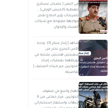
في اليمن | عصيان عسكري
لتغطية (الجيش الورقي) ..
تصريحات وزير الدفاع تفجر
مواجهة مفتوحة مع شبكات
الفساد والإخوان
شاهد | إنذار مبكر (3): وحدة
الأمن البحري تحذر من
سفينتين هنديتين يشتبه في
تورطهما بعمليات إمداد
للحوثيين عبر ميناء الصليف |
تفاصيله
انهيار واسع في صفوف
الحوثيين: فرار جماعي من 6
جبهات واستنفار استخباراتي