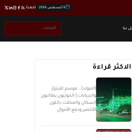
تابعنا:
6 أغسطس 2026
 بنا
الاكثر قراءة
(المولد).. موسم للابتزاز
والجبايات | الحوثيون يطالبون
السكان والمحلات باللون
الأخضر ودفع الأموال