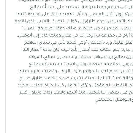
العميد الركن طارق محمد عبدالله صالح نجل شقيق الرئيس اليمني السابق علي عبدالله صالح، اليوم الخميس، 4
عد شهر على مزاعم مقتله برفقة الشهيد علي عبدالله صالح
كانون الأول الماضي. وعلّق العميد طارق على تغريدة كتبها
ها الأخير عن لجوء طارق إلى قوات التحالف العربي الذي تقوده
اليمن، بعد فراره من صنعاء، وذلك وفقا لصحيفة "العرب".
يام في مقر قوات الإمارات في عدن، ومنها غادر إلى أبوظبي،
ق عليه، ورد بـ"جدتك"، "وهي كلمة تأتي في سياق التهكم
داية المواجهات ضد أنصار الله، حيث كان قادة "أنصار الله"
رق صالح يرد عليهم "جدتك". وقاد طارق صالح، القوات
، جنوبي العاصمة صنعاء، والتي انتهت باستشهاد صالح
أمين العام لحزب المؤتمر عارف الزوكا، وتحدثت تقارير حينها
 وكالة "خبر" للأنباء اليمينة، نشرت صورة للعميد طارق صالح،
 التقطت له مؤخرًا، وتؤكد أنه على قيد الحياة. وعادت مجددا
ح على بعض الناشطين منذ أشهر ولاقت رواجا وتداول كبير
التواصل الاحتماعي