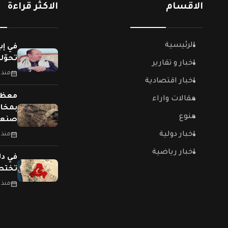
الاقسام
الاكثر قراءة
الرئيسية
في إب
تحوّل
اخبار و تقارير
منذ 
اخبار اقتصادية
معظمه
مقالات واراء
بمخاز
منوع
صنعا
اخبار دولية
منذ 
اخبار رياضية
في دل
تختطف
منذ 17 ساعة