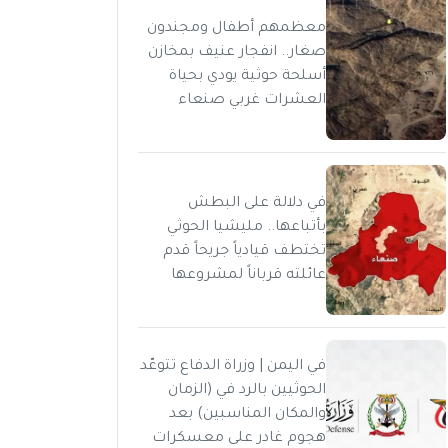
معظمهم أطفال ومجندون
صغار.. انفجار عنيف بمخازن
أسلحة حوثية يودي بحياة
العشرات غربي صنعاء
في دلالة على البطش
بأتباعها.. مليشيا الحوثي
تختطف قيادياً جريحاً قدم
عائلته قرباناً لمشروعها
في اليمن | وزراة الدفاع تتوعّد
الحوثيين بالرد في (الزمان
والمكان المناسبين) بعد
هجوم غادر على معسكرات