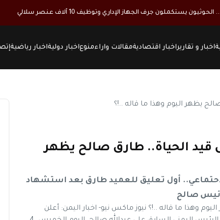
 يستكملون جرف الجهاز الإداري وتوظيف 10 آلاف عنصر سلالي
ة
اخبار و تقارير
اخبار اقتصادية
مقالات واراء
منوع
اخبار دولية
اخبار رياضية
إتصل
ى قيد الحياة.. طارق صالح يظهر
احتماعي.. أول تعليق للعميد طارق بعد استشهاد
ئيس صالح
يوم وهذا ما قاله ..!؟ نيوز ماكس نيو- اخبار اليمن: أعلن