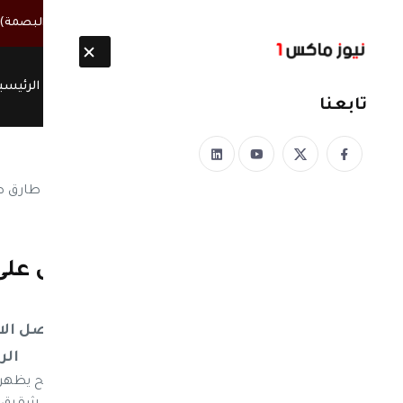
أخبار مباشرة
خطة حوثية لفصل آلاف الموظفين عبر تقنية (البصمة).. الحوثيون
الرئيسي
تابعنا
نيوز ماكس ون
منذ 8 سنوات
كابوس الحوثيين.. ما يزال عل
اليوم وهذا ما قاله ..!؟
مجدداً.. (جدتك) تشعل مواقع التواصل ال
الر
اعلن انه ما يزال على قيد الحياة.. طارق صالح يظهر ال