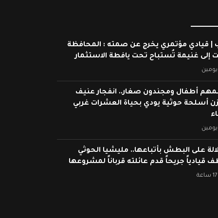
 | قيادي مؤتمري يخرج عن صمته : المحافظة
ت إلى غنيمة تُستباح تحت يافطة الاستثمار
يومين
م أطفال ومجندون صغار.. انفجار عنيف
ن أسلحة حوثية يودي بحياة العشرات غربي
ء
يومين
الة على البطش بأتباعها.. مليشيا الحوثي
 قيادياً جريحاً قدم عائلته قرباناً لمشروعها