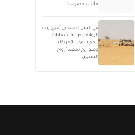
مأرب وحضرموت
في اليمن | صحافي يُعرّي زيف
الرواية الحوثية: شعارات
ترفع (الموت لأمريكا)
وصواريخ تحصد أرواح
اليمنيين