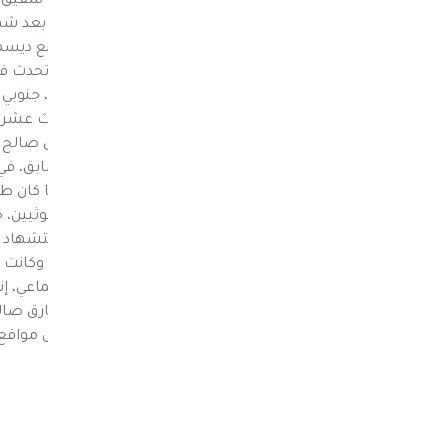
يناير/ كانون الثاني، أنه ما يزال على قيد الحياة، ب
برصاص جماعة "أنصار الله" في صنعاء، مطلع ديسمبر/
الصحفي في الرئاسة اليمنية "مختار الرحبي"، تحدث في
السعودية في مدينة عدن، العاصمة المؤقتة، جنوبي 
وقال الرحبي "طارق محمد عبد الله صالح مكث عشرة أ
وهذه معلومات أنا مسؤول عنها". لكن طارق صالح عل
والنفي، استخدمها أنصار الرئيس اليمني السابق، في ب
يتحدثون عن انتصارات ضد قوات صالح، بينما كان طا
الموالية لعمه، في المعارك العنيفة، ضد الحوثيين
والعشرات من الموالين له، بالإضافة إلى استشهاد ال
على أن طارق قُـتل أيضاً برصاص "أنصار الله". وكانت
قال عنها نشطاء، على مواقع التواصل الاجتماعي، إنها
كلمة (جدتك) وهي كلمة يعلق بها العميد طارق صال
بين الناشطين منذ مدة وعادت اليوم لتشعل مواقع 