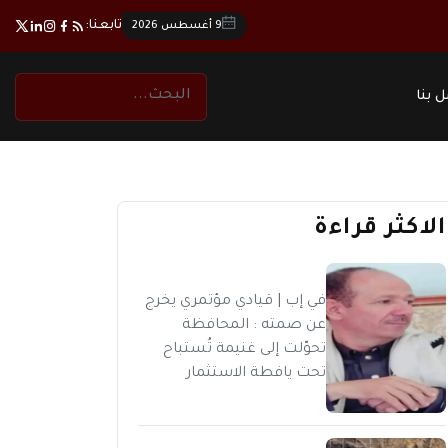
تابعنا:
9 أغسطس 2026
 بنا
الاكثر قراءة
في إب | قيادي مؤتمري يخرج
عن صمته : المحافظة
تحوّلت إلى غنيمة تُستباح
تحت يافطة الاستثمار