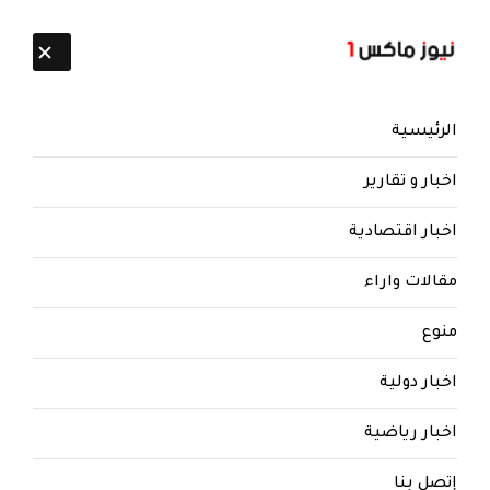
تابعنا:
10 أغسطس 2026
الرئيسية
اخبار و تقارير
اخبار اقتصادية
مقالات واراء
منوع
نيوز ماكس ون
منذ 8 سنوات
اخبار دولية
وردنا الان| ‏صنعاء : اشتباكات بين
القبائل و ⁧‫#الحوثيين‬⁩ على خلفية
اخبار رياضية
اختطاف أحد وجهاء قرية توعر
بمديرية اليمانيتين بخولان، والتوتر
إتصل بنا