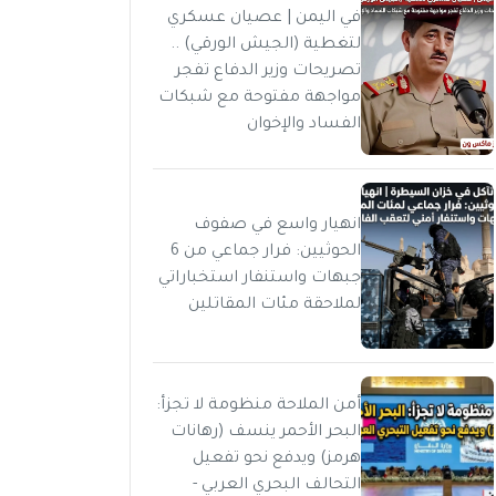
في اليمن | عصيان عسكري
لتغطية (الجيش الورقي) ..
تصريحات وزير الدفاع تفجر
مواجهة مفتوحة مع شبكات
الفساد والإخوان
انهيار واسع في صفوف
الحوثيين: فرار جماعي من 6
جبهات واستنفار استخباراتي
لملاحقة مئات المقاتلين
أمن الملاحة منظومة لا تجزأ:
البحر الأحمر ينسف (رهانات
هرمز) ويدفع نحو تفعيل
التحالف البحري العربي -