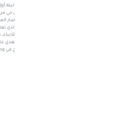
أطفال على الأقل من طلاب المدارس، من كل حي من ا
لتدريبهم قبل إرسالهم إلى جبهات القتال. وأشار المصد
بالانهيار الكبير على الجبهات، والنقص الحاد الذي تعا
وأضاف المصدر أن "عباد هدد وجهاء وأعيان الأحياء، 
وتنصيب شخص آخر مكانه أو الاعتقال، أو التعدي على 
"عباد اجتمع بالأعيان والوجهاء، شاهرًا السلاح في و