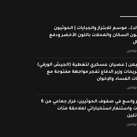
لد).. موسم للابتزاز والجبايات | الحوثيون
ون السكان والمحلات باللون الأخضر ودفع
ال
يومين
يمن | عصيان عسكري لتغطية (الجيش الورقي)
ريحات وزير الدفاع تفجر مواجهة مفتوحة مع
 الفساد والإخوان
يومين
انهيار واسع في صفوف الحوثيين: فرار جماعي من 6
 واستنفار استخباراتي لملاحقة مئات
تلين
يومين