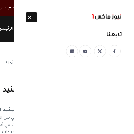
أخبار مباشرة
مصحوبة بأطقم مسلحة.. ميليشيا الحوثي تقتحم مبنى س
الرئيسي
تابعنا
نيوز ماكس ون
منذ 8 سنوات
بصنعاء
جماعة الحوثي تفرض التجنيد الإجباري لـ 10 أطفال 
نيوز ماكس ون - اخبار اليمن: قال مصدر حوثي من ا
طلاب المدارس، لتدريبهم قبل إرسالهم إلى جبهات ا