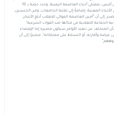
الثلاثاء، أن أمين العاصمة حمود عباد، اجتمع ليلة أول أمس، بممثلي أحياء العاصمة اليمينة، وحدد حصة بـ 10
لأحياء المعنية، إضافةً إلى طلبة الجامعات، ومن الجنسين،
ر، إلى أن "أمين العاصمة الموالي للانقلاب أبلغ الأعيان
نيه الجماعة الانقلابية في قتالها ضد القوات الشرعية".
بأن المتخلف عن تنفيذ الأوامر سيكون مصيره إما الإقصاء
عرضه وأقاربه، أو التسلط على ممتلكاته"، مشيرًا إلى أن
جوههم".