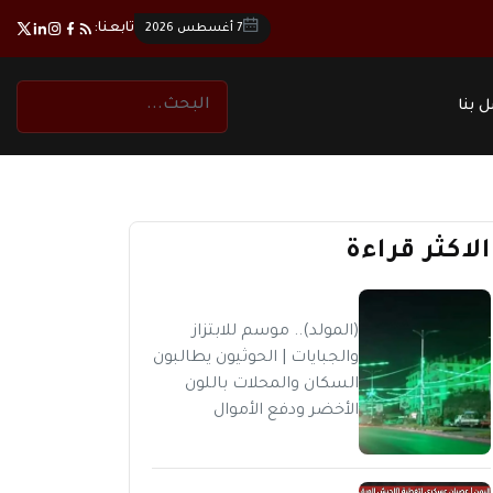
تابعنا:
7 أغسطس 2026
 بنا
الاكثر قراءة
(المولد).. موسم للابتزاز
والجبايات | الحوثيون يطالبون
السكان والمحلات باللون
الأخضر ودفع الأموال