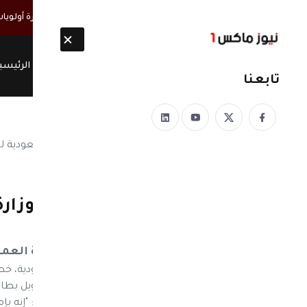
أخبار مباشرة
القائم بأعمال السفارة الأمريكية: اليمن في صدارة أولويا
الرئيسي
تابعنا
نيوز ماكس ون
منذ 8 سنوات
للمغتربين| تعليمات من وزار
اليمنيين
تعليمات من وزارة العم
نيوز ماكس نيو - أوضحت وزارة العمل السعودية، خط
"إشعار أهلية عمل"، والتي ستمكنهم من تحويل بطاقة ا
وقال المتحدث الرسمي للوزارة خالد أبا الخيل: "إنه 