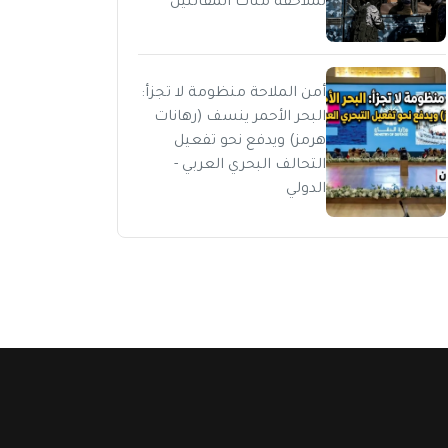
لملاحقة مئات المقاتلين
أمن الملاحة منظومة لا تجزأ:
البحر الأحمر ينسف (رهانات
هرمز) ويدفع نحو تفعيل
التحالف البحري العربي -
الدولي