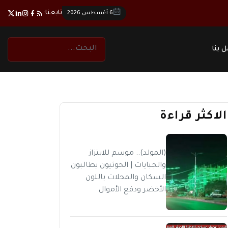
تابعنا:
6 أغسطس 2026
 بنا
الاكثر قراءة
(المولد).. موسم للابتزاز
والجبايات | الحوثيون يطالبون
السكان والمحلات باللون
الأخضر ودفع الأموال