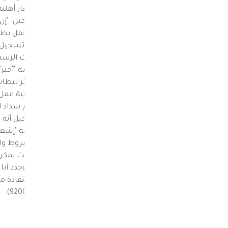
على هوية زائر، الاستفادةُ من خدمة أجير "إشعار أهل
https://visitors.ajeer.com.sa".
عمل"، أن يتراوح عمره بين 18
سفر من الحكومة الشرعية اليمنية، وأن يتم تسجيل م
لدى المديرية العامة للجوازات". وأبان المتحدث الرسمي
المنشآت؛ يتم من خلال تسجيل الدخول لخدمة "أجير" با
سيعمل لديها الزائر، (تغيير المستضيف للزائر ليط
إشعارات الزائرين يتم اختيار خدمة "إشعار أهلية عمل"،
على الشروط والأحكام المنظمة للخدمة، يتم سداد ال
الإشعار للزائرين من قِبَل الأفراد؛ أوضح أبا الخيل أ
https://visa.musaned.com.sa، ث
وثائق القدرة المالية، وبعد الموافقة على الشروط وا
الموافقة، يتم إرسال الفاتورة لبوابة "أجير"؛ حيث يم
المالي للخدمة، ثم إصدار الإشعار وطباعته. وجدد أبا
من الخدمة، واتباع الخطوات الموضحة للاستفادة من
هاتف خدمة العملاء في بوابة "أجير". (920002866).