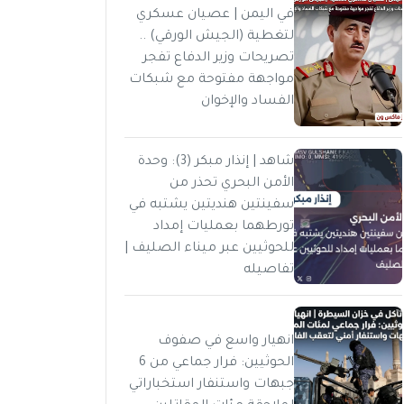
في اليمن | عصيان عسكري
لتغطية (الجيش الورقي) ..
تصريحات وزير الدفاع تفجر
مواجهة مفتوحة مع شبكات
الفساد والإخوان
شاهد | إنذار مبكر (3): وحدة
الأمن البحري تحذر من
سفينتين هنديتين يشتبه في
تورطهما بعمليات إمداد
للحوثيين عبر ميناء الصليف |
تفاصيله
انهيار واسع في صفوف
الحوثيين: فرار جماعي من 6
جبهات واستنفار استخباراتي