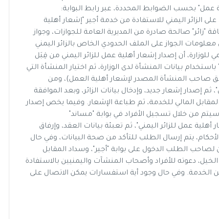
ية عمل" بحسب الضوابط المحددة، عبر رابط البوابة:
 وأضاف أبا الخيل: "إن على الزائر اليمني للاستفادة من خدمة أجير "إشعار أهلية
- 60 عاماً، وأن يحمل بطاقة "زائر" صالحة صادرة من المديرية العامة للجوازات، وجواز
علومات الجواز على الملف الحدودي الخاص بالزائر اليمني
 للوزارة، أن إصدار إشعار أهلية عمل للزائر اليمني من قِبَل
ستخدام بيانات المنشأة لدى الوزارة، ثم اختيار المنشأة التي
ابق صاحب المنشأة المصدر لإشعار أهلية العمل)، ومن
 ثم إصدار إشعار جديد، وإدخال بيانات الزائر، وبعد الموافقة
مقابل المالي للخدمة، ثم طباعة الإشعار. وفيما يخص إصدار
نه سيتم من خلال تسجيل الأفراد في بوابة "مساند"
م اختيار خدمة "إشعار أهلية عمل للزائر اليمني"، ثم تعبئة بيانات العقد، وإرفاق
لأحكام، يتم إرسال الطلب للتأكد من صحة البيانات، وفي حال
كن لصاحب الطلب الدخول على بوابة "أجير"، وسداد المقابل
 الخيل، دعوته للأفراد وأصحاب المنشآت واليمنيين بالاستفادة
 الخدمة. وفي حال وجود أية استفسارات يمكن الاتصال على