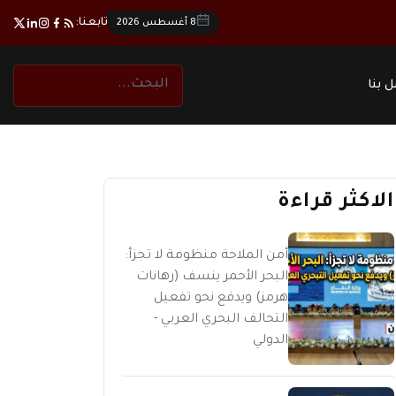
تابعنا:
8 أغسطس 2026
 بنا
الاكثر قراءة
أمن الملاحة منظومة لا تجزأ:
البحر الأحمر ينسف (رهانات
هرمز) ويدفع نحو تفعيل
التحالف البحري العربي -
الدولي