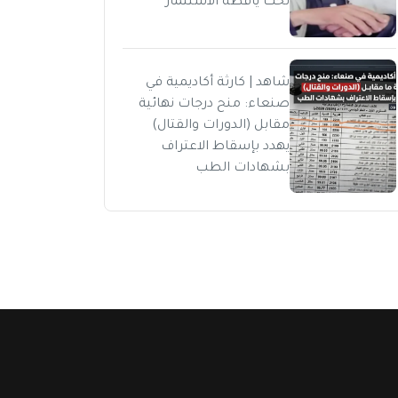
تحت يافطة الاستثمار
شاهد | كارثة أكاديمية في
صنعاء: منح درجات نهائية
مقابل (الدورات والقتال)
يهدد بإسقاط الاعتراف
بشهادات الطب