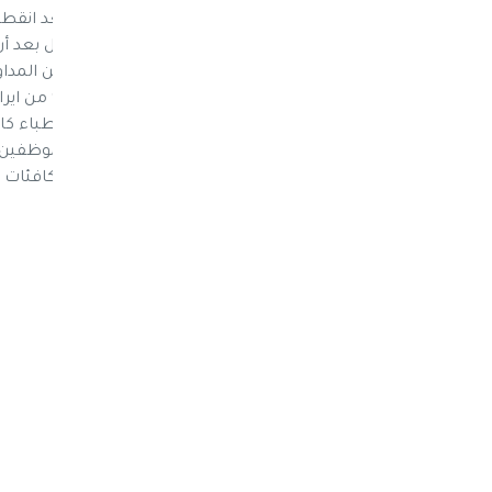
بالمستشفى مقابل انتظامهم في العمل بعد انقطاع
الجمهوري بصنعاء هددوا بالتوقف عن العمل بعد
كان يصرفها لهم مقابل مواصلات للموظفين المداو
وزارة المالية 
صرف أي مبالغ للموظفيين والممرضين والاطباء كانت
إنقطاع الرواتب منذ سنتين وكان عدد من الموظفين 
بمستحقاتهم والتي تعتبر بدل مواصلات ومكافئات 