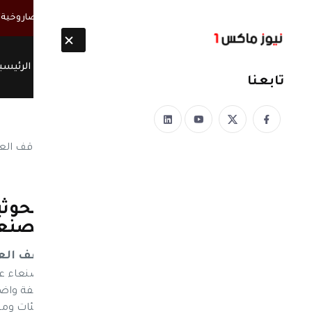
أخبار مباشرة
الحوثيون ينتشلون 26 جثة من عناصر "القوة الصاروخية" بعد انفجار نفق غربي صنعاء
الرئيسي
تابعنا
نيوز ماكس ون
منذ 8 سنوات
اليمن: تصرف خطير من الحوثي
المستشفى الجمهوري بصنعا
تصرف خطير من الحوثيين يهدد بتوقف ا
وتوريدها لصالح وزارة المالية، وذلك في مخالفة واض
المعين من الحوثيين بتوقيف صرف أي مكافئات و