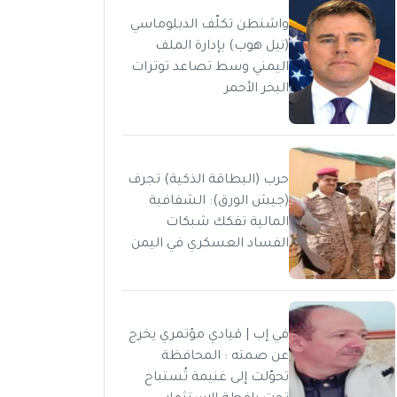
واشنطن تكلّف الدبلوماسي
(نيل هوب) بإدارة الملف
اليمني وسط تصاعد توترات
البحر الأحمر
حرب (البطاقة الذكية) تجرف
(جيش الورق): الشفافية
المالية تفكك شبكات
الفساد العسكري في اليمن
في إب | قيادي مؤتمري يخرج
عن صمته : المحافظة
تحوّلت إلى غنيمة تُستباح