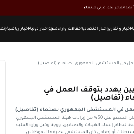
ة
اخبار و تقارير
اخبار اقتصادية
مقالات واراء
منوع
اخبار دولية
اخبار رياضية
إتصل
ين يهدد بتوقف العمل في
ء (تفاصيل)
لعمل في المستشفى الجمهوري بصنعاء (تفاصيل)
نيوز ماكس ون: اقدمت سلطة الحوثيين بصنعاء على السطو على 50% من إيرادات هيئة المستشفى الجمهوري
حة لنظام إنشاء الهيئات والصناديق. ووجه وكيل وزارة الملية
مستحقات أو إضافي كان المستشفى يصرفها للموظفين