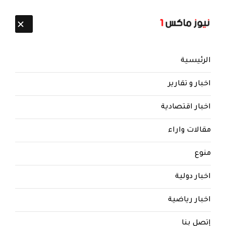
تابعنا:
9 أغسطس 2026
الرئيسية
اخبار و تقارير
اخبار اقتصادية
مقالات واراء
نيوز ماكس ون
منذ 8 سنوات
منوع
محامي وناشط حقوقي يمني |
العصابة الحوثية ارتكبت ابشع
اخبار دولية
الجرائم .. ما لم تقوم به اشهر
الانظمة البوليسية في العالم
اخبار رياضية
محامي وناشط حقوقي يمني | العصابة الحوثية
إتصل بنا