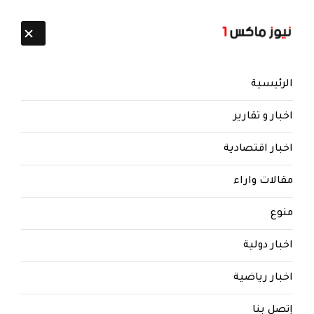
تابعنا:
8 أغسطس 2026
الرئيسية
اخبار و تقارير
اخبار اقتصادية
مقالات واراء
نيوز ماكس ون
منذ 8 سنوات
منوع
#صنعاء_الان: أنباء عن إصابات جراء
تطاير الشظايا إلى منازل المواطنين
اخبار دولية
القريبة من السجن المركزي شمال
العاصمة #صنعاء
اخبار رياضية
إتصل بنا