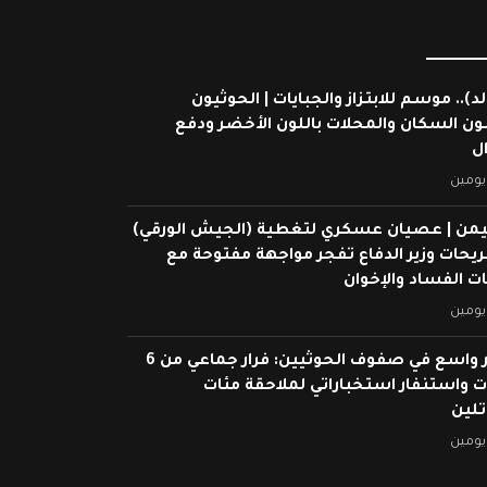
لد).. موسم للابتزاز والجبايات | الحوثيون
ون السكان والمحلات باللون الأخضر ودفع
ال
يومين
يمن | عصيان عسكري لتغطية (الجيش الورقي)
ريحات وزير الدفاع تفجر مواجهة مفتوحة مع
 الفساد والإخوان
يومين
انهيار واسع في صفوف الحوثيين: فرار جماعي من 6
 واستنفار استخباراتي لملاحقة مئات
تلين
يومين