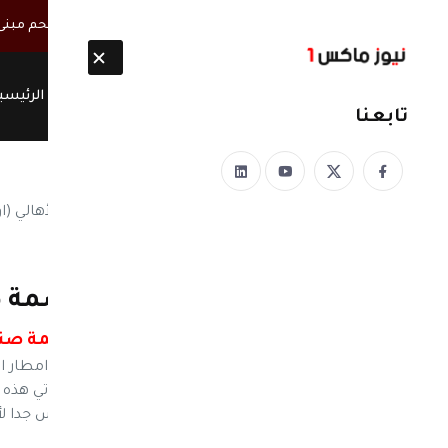
أخبار مباشرة
مصحوبة بأطقم مسلحة.. ميليشيا الحوثي تقتحم مبنى س
الرئيسي
تابعنا
نيوز ماكس ون
منذ 8 سنوات
اليوم .. حدث مهم بالعاصمة صن
مهم.. هذا ما حدث اليوم في العاصمة صن
نيوز ماكس ون: من الله سبحانه وتعالى با امطار 
غزيرة على معظم احياء العاصمة صنعاء تأتي هذه 
صنعاء خيرا بهطول الأمطار بعد شتاء قارس جدا لأ
خير