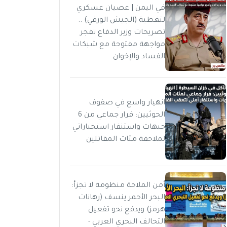
في اليمن | عصيان عسكري
لتغطية (الجيش الورقي) ..
تصريحات وزير الدفاع تفجر
مواجهة مفتوحة مع شبكات
الفساد والإخوان
انهيار واسع في صفوف
الحوثيين: فرار جماعي من 6
جبهات واستنفار استخباراتي
لملاحقة مئات المقاتلين
أمن الملاحة منظومة لا تجزأ:
البحر الأحمر ينسف (رهانات
هرمز) ويدفع نحو تفعيل
التحالف البحري العربي -