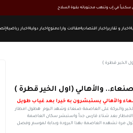
كنياً في إب وتنهب محتوياته بقوة السلاح
ة
اخبار و تقارير
اخبار اقتصادية
مقالات واراء
منوع
اخبار دولية
اخبار رياضية
إتصل
عاء.. والأهالي (اول الخير قطرة )
عاء والأهالي يستبشرون به خيرا بعد غياب طويل
الخير والبركة على العاصمة صنعاء وشهد اليوم هطول امطار
الامطار بعد شتاء قارس جداً واستبشر سكان العاصمة
ول مرة تشهده العاصمة بهذا البرودة وبداية لموسم وفصل