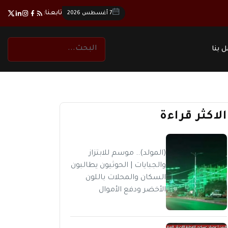
تابعنا:
7 أغسطس 2026
 بنا
الاكثر قراءة
(المولد).. موسم للابتزاز
والجبايات | الحوثيون يطالبون
السكان والمحلات باللون
الأخضر ودفع الأموال