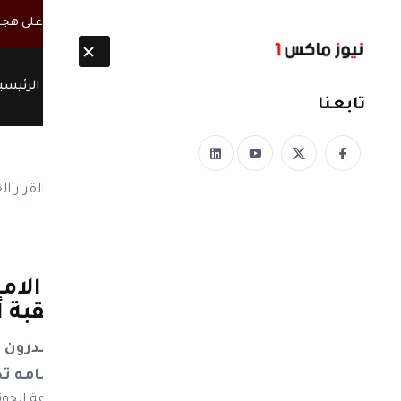
أخبار مباشرة
غضب يمني واسع من رد فعل الحكومة والدفاع على هجو
الرئيسي
تابعنا
نيوز ماكس ون
منذ 8 سنوات
الحوثيين يتحدون مجلس الامن
كان "صالح " يقف كأكبر عقبة 
الحوثيين يتحدون مجلس الامن ويصدرون ال
أمامه ت
نيوز ماكس ون: كشفت مصادر تابعة لجماعة الحوثيين