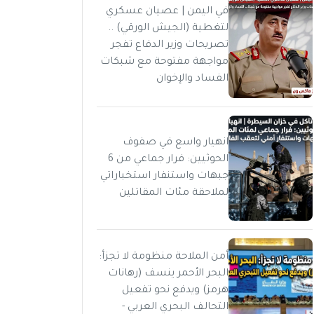
في اليمن | عصيان عسكري
لتغطية (الجيش الورقي) ..
تصريحات وزير الدفاع تفجر
مواجهة مفتوحة مع شبكات
الفساد والإخوان
انهيار واسع في صفوف
الحوثيين: فرار جماعي من 6
جبهات واستنفار استخباراتي
لملاحقة مئات المقاتلين
أمن الملاحة منظومة لا تجزأ:
البحر الأحمر ينسف (رهانات
هرمز) ويدفع نحو تفعيل
التحالف البحري العربي -