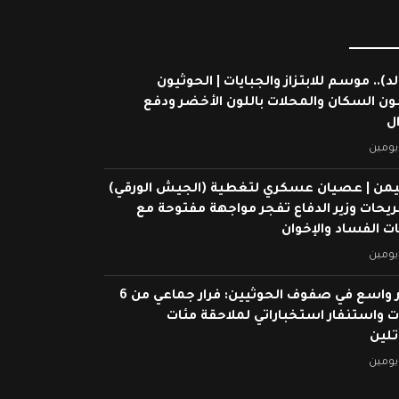
لد).. موسم للابتزاز والجبايات | الحوثيون
ون السكان والمحلات باللون الأخضر ودفع
ال
يومين
يمن | عصيان عسكري لتغطية (الجيش الورقي)
ريحات وزير الدفاع تفجر مواجهة مفتوحة مع
 الفساد والإخوان
يومين
انهيار واسع في صفوف الحوثيين: فرار جماعي من 6
 واستنفار استخباراتي لملاحقة مئات
تلين
يومين