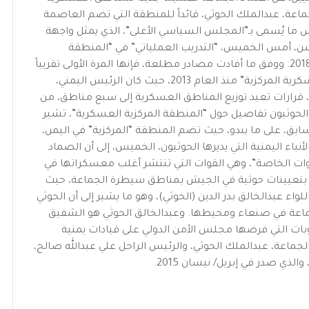
جماعة، عبدالملك الحوثي، قائداً للمنطقة التي تضم العاصمة
ما يُسمى بـ”المجلس السياسي الأعلى”، الذي يمثل واجهة
، أمس الخميس، “التدريب العملياتي” في “المنطقة
المركزية العسكرية”، ضمن فعاليات العام التدريبي 2018. ووفق ما أفادت مصادر مطلعة، فإنها المرة الأولى تقريباً
التي يستخدم فيها الحوثيون تسمية “المنطقة العسكرية المركزية” منذ العام 2013، حيث كان الرئيس اليمني،
عبدربه منصور هادي، قد أصدر، في إبريل/نيسان2013، قرارات تعيد توزيع المناطق العسكرية إلى سبع مناطق، من
الحوثيون تفاصيل حول “المنطقة المركزية العسكرية”، تشير
بق، على ما يبدو، حيث تضم المنطقة “المركزية” في اليمن،
اء اليمنية التي يديرها الحوثيون، الخميس، إلى أن الصماد
وات الخاصة”، وهي القوات التي تنتشر أغلب معسكراتها في
 بتعيينات حوثية في الجيش بمناطق سيطرة الجماعة، حيث
لواء عبدالخالق بدر الدين (الحوثي)، وهو ما يشير إلى أن الحوثي
جماعة في صنعاء ومحيطها. وعبدالخالق الحوثي هو الشقيق
وبات التي فرضها مجلس الأمن الدولي على قيادات يمنية
جماعة، عبدالملك الحوثي، والرئيس الراحل علي عبدالله صالح،