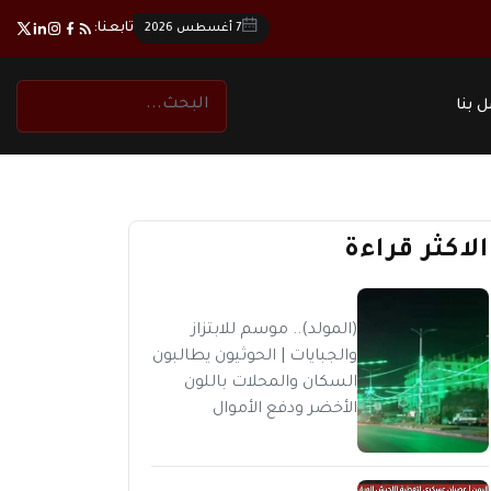
تابعنا:
7 أغسطس 2026
 بنا
الاكثر قراءة
(المولد).. موسم للابتزاز
والجبايات | الحوثيون يطالبون
السكان والمحلات باللون
الأخضر ودفع الأموال