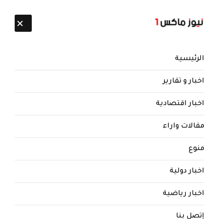
تابعنا:
7 أغسطس 2026
الرئيسية
اخبار و تقارير
اخبار اقتصادية
مقالات واراء
نيوز ماكس ون
منذ 8 سنوات
منوع
على 17 مليون دولار من الامم
المتحدة.. الصراع يحتدم بين الصماد
اخبار دولية
والحوثي وبن حبتور منافس ضعيف ..
التفاصيل
اخبار رياضية
احتدام الصراع بين الصماد والحوثي على 17مليون
إتصل بنا