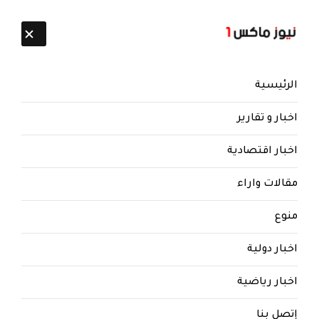
تابعنا:
8 أغسطس 2026
الرئيسية
اخبار و تقارير
اخبار اقتصادية
مقالات واراء
نيوز ماكس ون
منذ 8 سنوات
منوع
بالاسماء والتفاصيل ..صحيفة
اخبار دولية
سعودية تفجر قنبلة من العيار الثقيل
وتكشف عن مكتب حوثي في الدوحة..
اخبار رياضية
ودعم مالي لـ «المؤتمريين
المنشقين»..
إتصل بنا