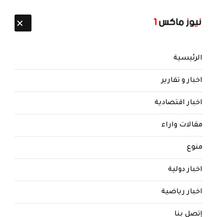
تابعنا:
6 أغسطس 2026
الرئيسية
اخبار و تقارير
اخبار اقتصادية
مقالات واراء
نيوز ماكس ون
منذ 8 سنوات
منوع
لهذا السبب .. الحوثي اغنى سلطة
في العالم... البخيتي يكشف
اخبار دولية
السبب..!؟
اخبار رياضية
البخيتي : لهذا السبب .. الحوثي اغنى سلطة في
العالم
إتصل بنا