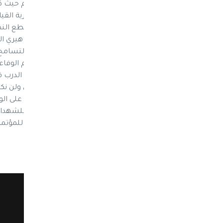
أعضاء وكوادر وهيئات المؤتمر الشعبي العام حيث كان
في تحقيق النجاحات على صعيد الأعمال الإدارية القيا
بادر بها،وأسهم بفعالية كبيرة وبحماس منقطع النظي
الشعبي العام ذلك التنظيم السياسي الجماهيري الم
وتطلعاتهم في حياة كريمة وآمنة، يسودها التسام
الأهداف الوطنية المنشودة. من أراد أن يتعلم الوفاء 
إعداد العُدة للتصدي لاعداء الوطن ومواصلة الدرب ف
نهج الشهيد الزعيم والشهيد الأمين الصادق ولن نكون 
سبتمبر وديسمبر وأكتوبر أن نكون محافظين على الو
لُحمة وتلاحم المؤتمر قيادةً وشعباً،، الرحمه للشهدا
ذياب محسن بن معيلي عضو الهيئة الوزارية للمؤتمر