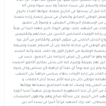
َُبَنَّ الَّذِينَ قُتِلُوا فِي سَبِيلِ اللَّهِ أَمْوَاتًا ۚ بَلْ أَحْيَاءٌ
ه والصلاة والسلام على سيدنا محمداً ولا سيد سواه وعلى آله
ا قبل أن يسجلوا في التاريخ صفحة عنوانها الفداء بالروح
 العمل الوطني الصادق والنضال في سبيل إنتصار إرادة شعبنا
ال من الإستعمار البريطاني البغيض، و وصولاً إلى تحقيق
لوفاء،،عن الشهيد عارف عوض الزوكا،،الذي مهما كتبنا لن نفيةُ
رجاله الأوفياء الصادقين الثابتين على مبادئهم والمُلتزمين
واع التدخل الخارجي في شؤون الوطن والمُكافح من أجل عزة
ق الوطني التي مبادئه قائمه على أن الاسلام عقيده وشريعة
ية الوطنية من الطراز الأول ولا خلاف عليه وحُبه الشديد
فيه وهو ما أفضى إلى فرض إحترامه على الجميع،، جسد في
يل نهار بعزيمةً وإصرار كما كان يتحلى بمكارم الأخلاق الحميده
منه ولَم ارى فيه يوماً أي حقداً أو كراهية لأي شخص،وكان قدوة
القادر على إدارة الأزمات بدهاء سياسي مراهناً على الشعب
امه للوطن،،كان يحز فيه الألم عندما يُذكر الخلافات و
لشعب اليمني وما وصلت له هذه المجاميع بتبعياتها وولائها
من أجل أن تحيا الجمهورية اليمنية ورحل شهيداً لتحيا الثورة
لشهيد الحي الزعيم علي عبدالله صالح وهم يواجهون المليشيات
يطان،، لقد ترك الشهيد فراغاً كبيرا لن يسده أحد بين