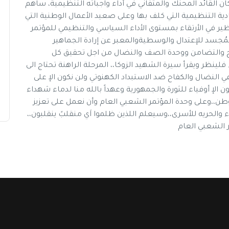
 القائد المحنك والمتفاني في أداء واجباته التنظيمية، ساهم
دية التنظيمية التي كلف بها وعلى صعيد الأعمال الوطنية التي
ر في الأرتقاء بمستوى الأداء السياسي والتنظيمي للمؤتمر
ُجسد للإعتدال والوسطيةوالمعبر عن إرادة الجماهير
ح والتضامن ووحدة الصف والنضال من اجل تحقيق كل
فلينظر ويقرأ سيرة الشهيد الزوكا،، المرحلة الراهنة تحتاج الى
ي النضال والكفاح ضد الاستبداد الكهنوتي ولن نكون الإ على
الإ أوفياء للثورة والجمهورية وعهداً بالله منا لدماء شهداء
طن،،وعلى وحدة المؤتمر الشعبي العام وأن نعمل على تعزيز
ء والحريه للأسرى،،وسيعلم اللذين ظلموا اَي منقلبً ينقلبون،،
 الشعبي العام