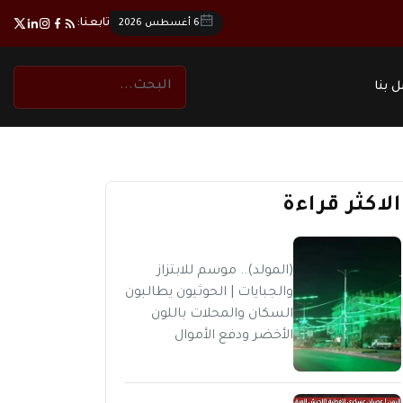
تابعنا:
6 أغسطس 2026
 بنا
الاكثر قراءة
(المولد).. موسم للابتزاز
والجبايات | الحوثيون يطالبون
السكان والمحلات باللون
الأخضر ودفع الأموال