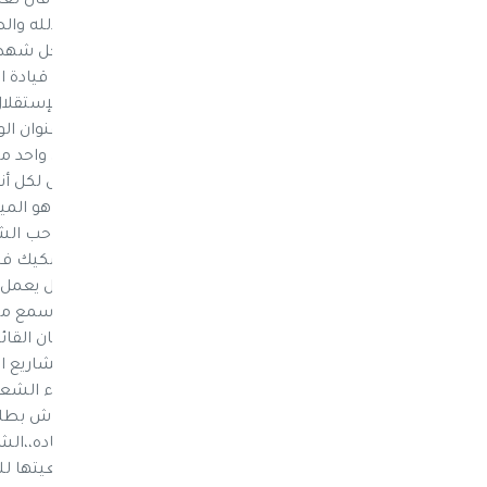
عارف عوض الزوكا،، بسم الله الرحمن الرحيم قال تعالى: (( وَلَا تَحْس
عِندَ رَبِّهِمْ يُرْزَقُون )) صدق الله العظيم الحمدلل
الطيبين الطاهرين وأصحابه أجمعين،، لم يرحل شهدائن
وبالدم،،خطوا سطورها بحياةًُ حافلة بتوليهم قيادة
في الحرية والإنعتاق من الإستبداد الإمامي والإستقل
الوحدة اليمنية الخالدة،، نتحدث عن الوفاء وعنوان ا
حقة في هذا المقال أو غيره،،لقد خسر الوطن واحد من 
بقضايا الوطن و السيادة والإستقلال الرافض لكل أن
الشعب وكرامته.،فشعاره الفكري والنظري هو الميثا
وولائه لله ثم للوطن والشعب، لم يموت صاحب الشخص
للوطن أمراً لايمكن إنكاره من الجميع أو التشكيك 
شخصيته القائد والأخ الأكبر الذي لايكل ولايمل يعمل ل
والقيم الأنسانيه،، عرفته مُنذُ زمناً طويل لم أسمع 
في العفو والتسامح والمعامله الحسنة،،فكان القائد 
اليمني الذي سيلفض التطرف والإرهاب والمشاريع الهد
التمزق و الانحياز لهذه الأفكار الدخيله بين أبناء ا
لجهاتً دوليه وتخليها عن ولائها الوطني،، عاش بطلاً 
والجمهورية وأختار ان يُلازم رفيق دربه بالشهاده،،ا
الرجعيه التي تجردت من وطنيتها وأعلنت تبعيتها للش