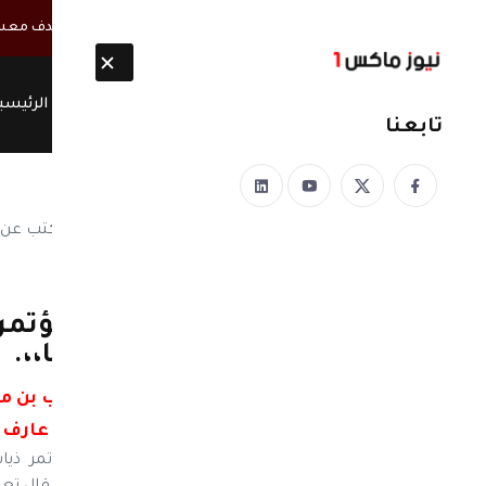
أخبار مباشرة
استشهاد 45 جندياً يمنياً في قصف حوثي يستهدف معسكرات بمأرب وحضرموت
الرئيسي
تابعنا
نيوز ماكس ون
منذ 8 سنوات
عضوا الهيئة الوزارية للمؤتمر
الوفاء،، عن الشهيدالزوكا،،.
عضوا الهيئة الوزارية للمؤتمر ذياب بن م
عارف ع
نيوز ماكس ون/ عضوا الهيئة الوزارية للمؤتمر ذيا