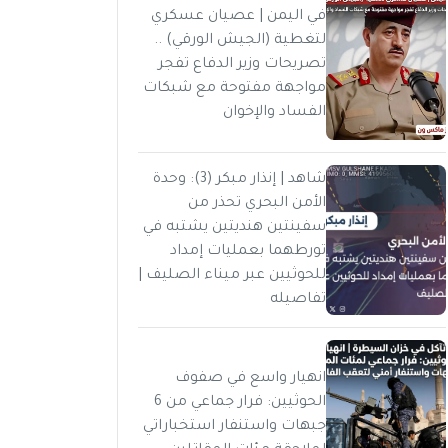
في اليمن | عصيان عسكري
لتغطية (الجيش الورقي) ..
تصريحات وزير الدفاع تفجر
مواجهة مفتوحة مع شبكات
الفساد والإخوان
شاهد | إنذار مبكر (3): وحدة
الأمن البحري تحذر من
سفينتين هنديتين يشتبه في
تورطهما بعمليات إمداد
للحوثيين عبر ميناء الصليف |
تفاصيله
انهيار واسع في صفوف
الحوثيين: فرار جماعي من 6
جبهات واستنفار استخباراتي