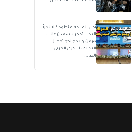
لملاحقة مئات المقاتلين
أمن الملاحة منظومة لا تجزأ:
البحر الأحمر ينسف (رهانات
هرمز) ويدفع نحو تفعيل
التحالف البحري العربي -
الدولي