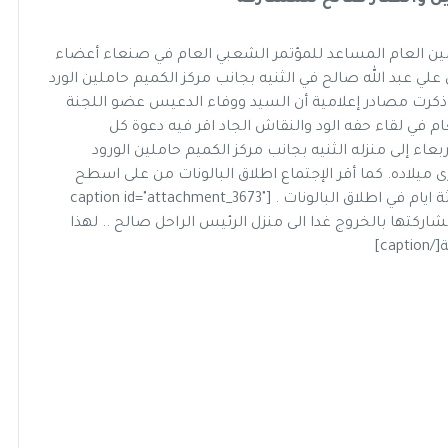
ين العام المساعد للمؤتمر الشعبي العام في صنعاء أعضاء
ق علي عبد الله صالح في الثنيه بجانب مركز الكميم حاملين الورد
ميلاد صالح الذي يوافق 21 مارس… وذكرت مصادر إعلامية أن السيد ووفاء الدعيس عضو اللجنة
م في لقاء حفه الود والنقاش الجاد اقر فيه دعوة كل
بعاء إلى منزله الثنيه بجانب مركز الكميم حاملين الورود
ميلاده. كما أقر الإجتماع اطلاق البالونات من على اسطح
منازلكم في الساعة الثانية ظهرا والتي ستستمر ثلاثة ايام في اطلاق البالونات . [caption id="attachment_3673"
ركتها بالخروج غدا الى منزل الرئيس الراحل صالح .. لهذا
ca]