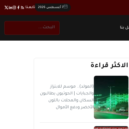
تابعنا:
7 أغسطس 2026
 بنا
الاكثر قراءة
(المولد).. موسم للابتزاز
والجبايات | الحوثيون يطالبون
السكان والمحلات باللون
الأخضر ودفع الأموال