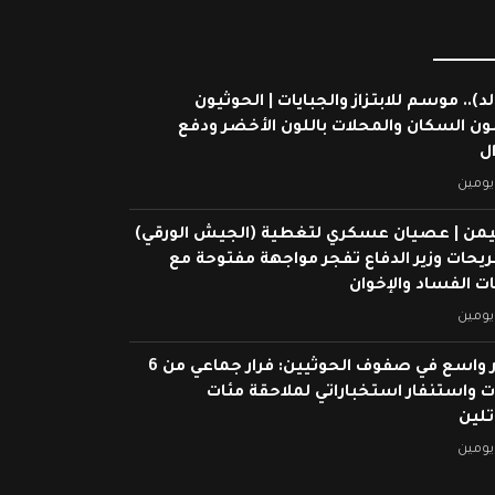
لد).. موسم للابتزاز والجبايات | الحوثيون
ون السكان والمحلات باللون الأخضر ودفع
ال
يومين
يمن | عصيان عسكري لتغطية (الجيش الورقي)
ريحات وزير الدفاع تفجر مواجهة مفتوحة مع
 الفساد والإخوان
يومين
انهيار واسع في صفوف الحوثيين: فرار جماعي من 6
 واستنفار استخباراتي لملاحقة مئات
تلين
يومين