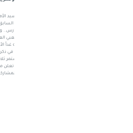
نيوز ماكس ون : دعت الاستاذة فائقة السيد الأم
المؤتمر التوجه غداً الأربعاء إلى منزل الرئيس الساب
للاحتفال بذكرى 
العامة اجتمعت بكودار واعضاء المؤتمر الشعبي العا
المؤتمريين والمؤتمريات ومحبي صالح التوجه غداً الأر
الساعة العاشرة صباحاً للترحم على الشهيد في ذكرى 
align="alignnone" width="300"]
فائقة السيد تعلن مشا
الامر... ودعوة الى المؤتمريين وانصار صالح للمشاركة[/ption