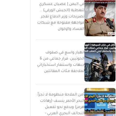
في اليمن | عصيان عسكري
لتغطية (الجيش الورقي) ..
تصريحات وزير الدفاع تفجر
مواجهة مفتوحة مع شبكات
الفساد والإخوان
انهيار واسع في صفوف
الحوثيين: فرار جماعي من 6
جبهات واستنفار استخباراتي
لملاحقة مئات المقاتلين
أمن الملاحة منظومة لا تجزأ:
البحر الأحمر ينسف (رهانات
هرمز) ويدفع نحو تفعيل
التحالف البحري العربي -