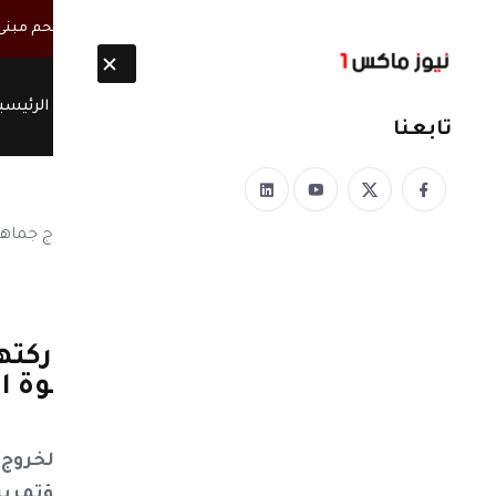
أخبار مباشرة
مصحوبة بأطقم مسلحة.. ميليشيا الحوثي تقتحم مبنى س
الرئيسي
تابعنا
نيوز ماكس ون
منذ 8 سنوات
عاجل .. السيد تعلن مشاركتها
الرئيس الراحل صالح ودعوة ا
للمشاركة
عاجل.....السيد تعلن مشاركتها بالخروج غد
ودعوة الى المؤتمر