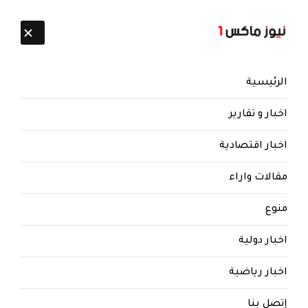
تابعنا:
8 أغسطس 2026
الرئيسية
اخبار و تقارير
اخبار اقتصادية
مقالات واراء
نيوز ماكس ون
منذ 8 سنوات
منوع
شاهد بالصور ... اعتداءات بأعقاب
اخبار دولية
البنادق والرصاص الحي تنفذها
مليشيات الحوثي الإرهابية وتعتدي
اخبار رياضية
على النساء بالصعق الكهربائي
وفائقة السيد تظهر مستجدية
إتصل بنا