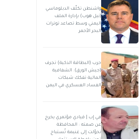
واشنطن تكلّف الدبلوماسي
(نيل هوب) بإدارة الملف
اليمني وسط تصاعد توترات
البحر الأحمر
حرب (البطاقة الذكية) تجرف
(جيش الورق): الشفافية
المالية تفكك شبكات
الفساد العسكري في اليمن
في إب | قيادي مؤتمري يخرج
عن صمته : المحافظة
تحوّلت إلى غنيمة تُستباح