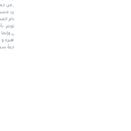
في عدن يمثل محاولة يائسة لإجتثاث المؤتمر من جم
لتحقيق أجنداتهم و مصالحهم . ما يجري مجرد مسرح
للصمود" اكد الدكتور/ ابوبكر القربي الأمين العام ا
اليمن. وقال القربي في تغريدة له على موقع تويتر: بأ
نص التغريدة: "لايوجد مؤتمر شعبي عام جنوبي وإنما 
يمثل محاولة يائسة لإجتثاث المؤتمر من جماهيره و
أجنداتهم و مصالحهم . ما يجري مجرد مسرحيةً سيت