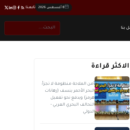
تابعنا:
8 أغسطس 2026
 بنا
الاكثر قراءة
أمن الملاحة منظومة لا تجزأ:
البحر الأحمر ينسف (رهانات
هرمز) ويدفع نحو تفعيل
التحالف البحري العربي -
الدولي