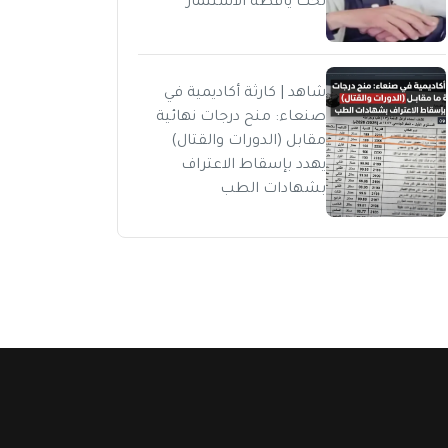
تحت يافطة الاستثمار
شاهد | كارثة أكاديمية في
صنعاء: منح درجات نهائية
مقابل (الدورات والقتال)
يهدد بإسقاط الاعتراف
بشهادات الطب