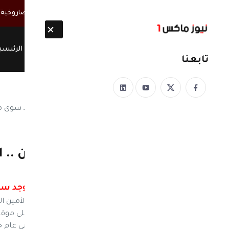
أخبار مباشرة
الحوثيون ينتشلون 26 جثة من عناصر "القوة الصاروخية" بعد انفجار نفق غربي صنعاء
الرئيسي
تابعنا
نيوز ماكس ون
منذ 8 سنوات
رداً على مؤتمر (هادي) عدن ..
لكل اليمن
القربي: لايوجد س
نيوز ماكس ون: اكد الدكتور/ ابوبكر القربي الأمين 
واحد لكل اليمن. وقال القربي في تغريدة له على موقع 
لكل اليمن. نص التغريدة: "لايوجد مؤتمر شعبي عام جن