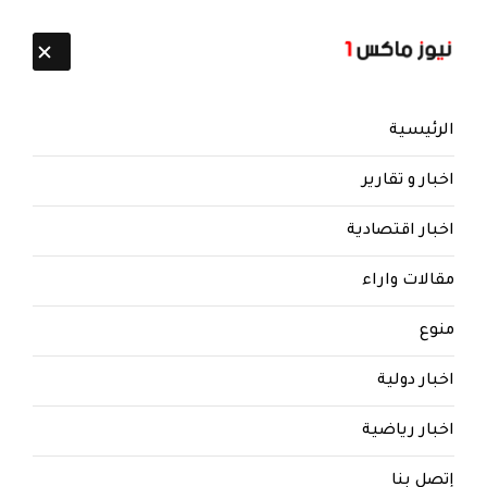
تابعنا:
8 أغسطس 2026
الرئيسية
اخبار و تقارير
اخبار اقتصادية
مقالات واراء
نيوز ماكس ون
منذ 8 سنوات
منوع
وردنا الان : مشائخ البيضاء يرفضون
اخبار دولية
الانصياع لتوجيهات عصابة الحوثي
الارهابية واكدو خلال لقائهم الثلاثاء
اخبار رياضية
بالصماد انهم لن يقبلو اي توجيهات
من المليشيا
إتصل بنا