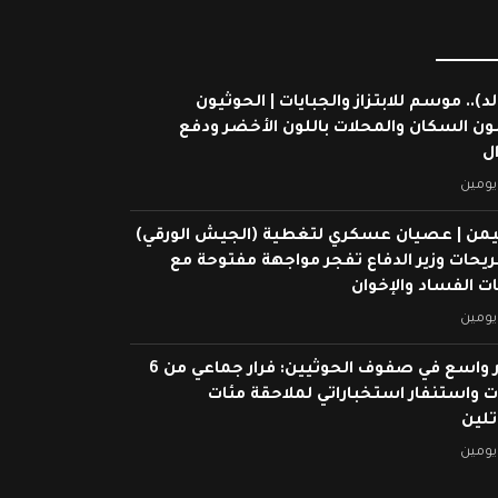
لد).. موسم للابتزاز والجبايات | الحوثيون
ون السكان والمحلات باللون الأخضر ودفع
ال
يومين
يمن | عصيان عسكري لتغطية (الجيش الورقي)
ريحات وزير الدفاع تفجر مواجهة مفتوحة مع
 الفساد والإخوان
يومين
انهيار واسع في صفوف الحوثيين: فرار جماعي من 6
 واستنفار استخباراتي لملاحقة مئات
تلين
يومين