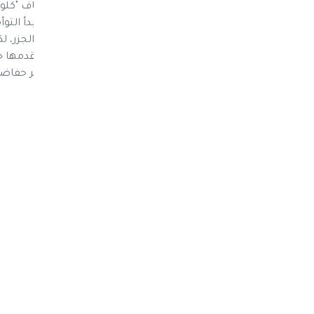
في الحقيقة "أشياء" مضحكة ولطيفة". وأضاف "كلوني":
بالنسبة لي، هي هذه المرحلة، قبل ثلاثة أيام بدأ الت
وقال ضاحكًا: "لا أعلم ما يحدث، فهما يأكلان الجزر، لكن
بالفعل". وعن النصيحة التي من الممكن أن يقدمها جورج
صلبة أو مهروسة، حتى يتمكنوا هم من تغيير حفاض