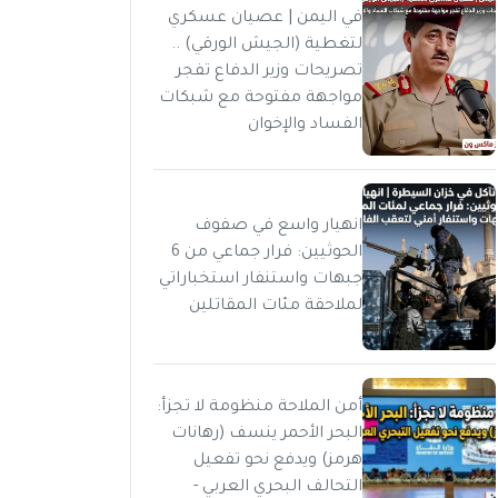
في اليمن | عصيان عسكري
لتغطية (الجيش الورقي) ..
تصريحات وزير الدفاع تفجر
مواجهة مفتوحة مع شبكات
الفساد والإخوان
انهيار واسع في صفوف
الحوثيين: فرار جماعي من 6
جبهات واستنفار استخباراتي
لملاحقة مئات المقاتلين
أمن الملاحة منظومة لا تجزأ:
البحر الأحمر ينسف (رهانات
هرمز) ويدفع نحو تفعيل
التحالف البحري العربي -