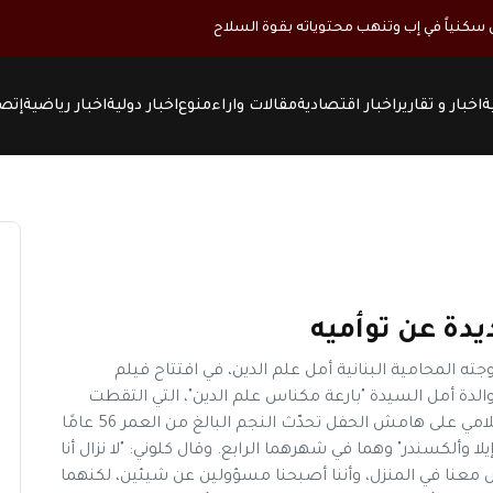
كنياً في إب وتنهب محتوياته بقوة السلاح
ة
اخبار و تقارير
اخبار اقتصادية
مقالات واراء
منوع
اخبار دولية
اخبار رياضية
إتصل
يدة عن توأميه
نجم العالمي جورج كلوني George Clooney وزوجته المحامية البنانية أمل علم الدين، في افتتاح فيلم
فقة والدة أمل السيدة "بارعة مكناس علم الدين"، التي التقطت
صورًا مع الثنائي على السجادة الحمراء. وفي لقاء إعلامي على هامش الحفل تحدّث النجم البالغ من العمر 56 عامًا
لا وألكسندر" وهما في شهرهما الرابع. وقال كلوني: "لا نزال أنا
 معنا في المنزل، وأننا أصبحنا مسؤولين عن شيئين، لكنهما