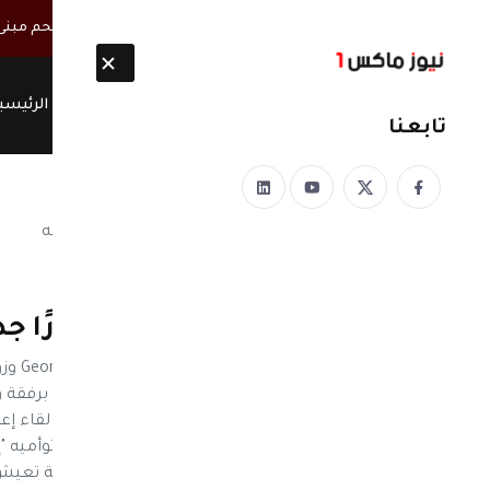
أخبار مباشرة
مصحوبة بأطقم مسلحة.. ميليشيا الحوثي تقتحم مبنى س
الرئيسي
تابعنا
نيوز ماكس ون
منذ 8 سنوات
جورج كلوني يكشف أسرارًا جد
حضر ال
Suburbicon في لوس أنجلوس. وظهر الثنائي بر
عن تجربة الأبوة، كاشفًا أسرارًا مضحكة عن توأميه "إي
وأمل، نحاول أن نعتاد على وجود كائنات بشرية تعيش