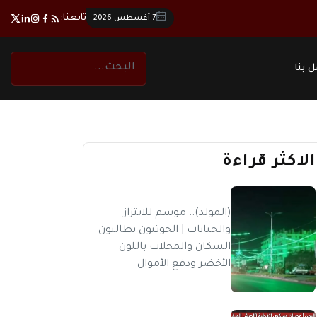
تابعنا:
7 أغسطس 2026
 بنا
الاكثر قراءة
(المولد).. موسم للابتزاز
والجبايات | الحوثيون يطالبون
السكان والمحلات باللون
الأخضر ودفع الأموال