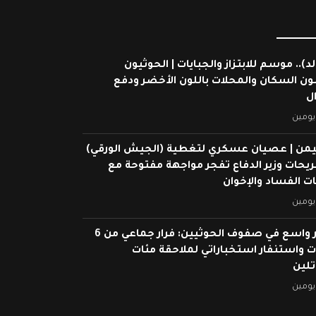
لد).. موسم للابتزاز والجبايات | الحوثيون
ون السكان والمحلات باللون الأخضر ودفع
ال
يومين
يمن | عصيان عسكري لتغطية (الجيش الورقي)
ريحات وزير الدفاع تفجر مواجهة مفتوحة مع
 الفساد والإخوان
يومين
انهيار واسع في صفوف الحوثيين: فرار جماعي من 6
 واستنفار استخباراتي لملاحقة مئات
تلين
يومين