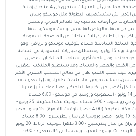
ول العربية عاشقة كرة القدم، التي ستمثلها 4 منتخبات للمرة الأولى بالتاريخ، لكن ما هي توقيتات إقامة
مباريات المنتخبات العربية في كل بلد؟ روسيا دولة ضخمة، مما يعني أن المباريات ستجرى في 4 مناطق زمنية
مدن الأكبر التي ستستضيف البطولة مثل موسكو وسان
لمباريات في أوقات مناسبة جدا للعالم العربي. وتفصل
 بين كل منها، فالرياض لها نفس توقيت موسكو، تليها
رياض، والرباط بفارق ثلاث ساعات عن العاصمة السعودية.
عودية الساعة السادسة مساء بتوقيت موسكو والرياض، وهو
نفس التوقيت الذي ستقام فيه المباراة النهائية للبطولة يوم 15 يوليو. وستنطلق مباريات السعودية في الساعة
و معتدلا. ومن ناحية أخرى، سيلعب المنتخبان المصري
وهي الظهر والعصر والمساء. وقد يستطيع المنتخب المغربي
يرة، حيث يصب اللعب نهارا في صالح المنتخب المغربي الأكثر
سائيتين، فيما ستخوض لقاء بلجيكا ظهرا، ومثل المغرب، قد
بشكل أفضل من نظيرها البلجيكي. وهنا مواعيد أبرز مباريات
البطولة في العالم العربي: مباريات السعودية ومصر 14 يونيو - السعودية وروسيا في موسكو - 6:00 مساء
بتوقيت مكة المكرمة. 20 يونيو - السعودية وأوروغواي في روستوف - 6:00 مساء بتوقيت مكة المكرمة. 25 يونيو -
السعودية ومصر في فولغوغراد - 5:00 مساء بتوقيت مكة المكرمة (4:00 عصرا بتوقيت القاهرة). 15 يونيو - مصر
وأوروغواي في إيكاتيرنبرغ - 2:00 ظهرا بتوقيت القاهرة. 19 يونيو - مصر وروسيا في سان بطرسبرغ - 8:00 مساء
بتوقيت القاهرة. مباريات المغرب 15 يونيو - المغرب وإيران في سان بطرسبرغ - 3:00 ظهرا بتوقيت الرباط. 20 يونيو
- المغرب والبرتغال في موسكو - 12:00 ظهرا بتوقيت الرباط. 25 يونيو - المغرب وإسبانيا في كالينينغراد - 6:00