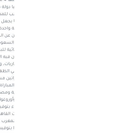
بالد
مختلفة داخل البلد نفسه، لكن التوقيت الغالب لل
بطرسبرغ، هو ذاته توقيت مكة المكرمة، مما يجعل ا
العواصم العربية للمنتخبات المشاركة ساعة واحدة
القاهرة بفارق ساعة، ثم تونس بفارق ساعتين عن ال
وستقام مباراة افتتاح المونديال بين روسيا والس
الخامسة أو السادسة مساء، وهو وقت يكون فيه الج
والمغربي في جميع الأوقات المخصصة للمباريات، 
تحقيق مفاجأة أمام البرتغال عندما يواجهه في الظه
تعودا على الحرارة. أما تونس، فستلعب مباراتين م
تستطيع تحقيق المفاجأة واستغلال توقيت المباراة 