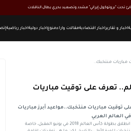
بئ تحت "بروتوكول إيراني" مشدد وتصعيد بحري يطال الناقلات
ة
اخبار و تقارير
اخبار اقتصادية
مقالات واراء
منوع
اخبار دولية
اخبار رياضية
إتصل
م.. تعرف على توقيت مباريات
ى توقيت مباريات منتخبك..مواعيد أبرز مباريات
في العالم العربي
نيوز ماكس ون_متابعات ينتظر الملايين بترقب هائل انطلاق بطولة كأس العالم 2018 في يونيو المقبل، خاصة