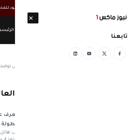
أخبار مباشرة
تطورات متلاحقة في صنعاء.. قيادات الحوثي تعود للمخا
الرئيسي
تابعنا
نيوز ماكس ون
منذ 8 سنوات
العرب في مونديال كأس العال
منتخبك..
العرب في مونديال كأس العالم.. تعرف عل
البطولة 