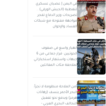
في اليمن | عصيان عسكري
لتغطية (الجيش الورقي) ..
تصريحات وزير الدفاع تفجر
مواجهة مفتوحة مع شبكات
الفساد والإخوان
انهيار واسع في صفوف
الحوثيين: فرار جماعي من 6
جبهات واستنفار استخباراتي
لملاحقة مئات المقاتلين
أمن الملاحة منظومة لا تجزأ:
البحر الأحمر ينسف (رهانات
هرمز) ويدفع نحو تفعيل
التحالف البحري العربي -