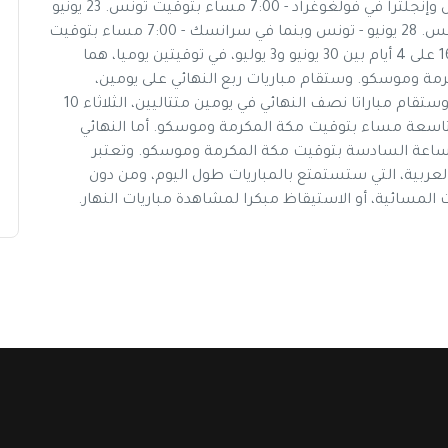
مساء بتوقيت الرباط مباريات تونس 18 يونيو - تونس وإنجلترا في فولغوغراد - 7:00 مساء بتوقيت تونس. 23 يونيو
- تونس وبلجيكا في موسكو - 1:00 ظهرا بتوقيت تونس. 28 يونيو - تونس وبنما في سرانسك - 7:00 مساء بتوقيت
تونس. مباريات الأدوار الحاسمة تقام مباريات دور الـ16 على 4 أيام بين 30 يونيو و3 يوليو، في توقيتين يوميا، هما
 وموسكو. وستقام مباريات ربع النهائي على يومين،
الجمعة 6 يوليو، والسبت 7 يوليو، بنفس التوقيتين. وستقام مباراتا نصف النهائي في يومين متتاليين، الثلاثاء 10
ي واحد، هو التاسعة مساء بتوقيت مكة المكرمة وموسكو. أما النهائي
قام مساء الأحد 15 يوليو، في الساعة السادسة بتوقيت مكة المكرمة وموسكو. وتعتبر
عربية، التي ستستمتع بالمباريات طول اليوم، ومن دون
 المسائية، أو الاستيقاظ مبكرا لمشاهدة مباريات النهار.