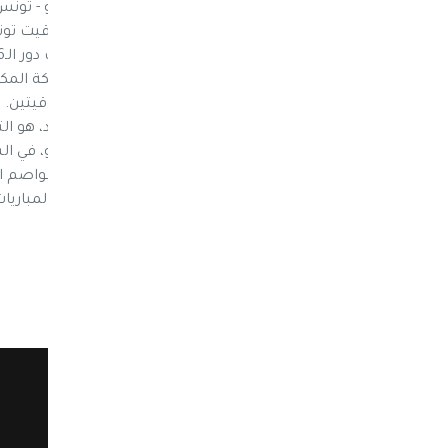
الخامسة عصرا والتاسعة مساء بتوقيت مكة المكرمة
يوليو، والأربعاء 11 يوليو، بتوقيت مسائ
فكما ذكر سابقا، سي
الأوقات في البطولة مناسبة بشكل كبير للعواصم ال
الحاجة إلى السهر لأوقات متأخرة لمشاهدة المباريات