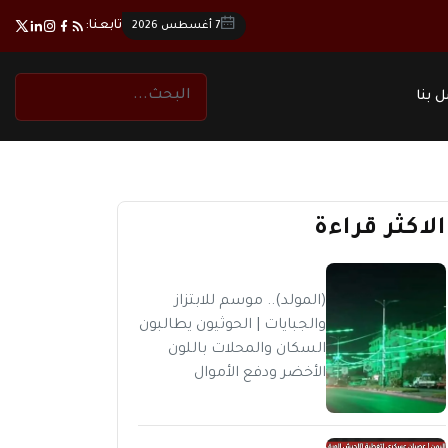
تابعنا:
7 أغسطس 2026
 بنا
الاكثر قراءة
(المولد).. موسم للابتزاز
والجبايات | الحوثيون يطالبون
السكان والمحلات باللون
الأخضر ودفع الأموال