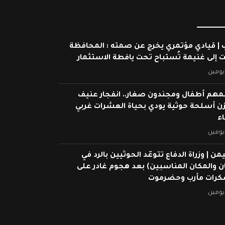
 | قيادي مؤتمري يخرج عن صمته : المحافظة
ت إلى غنيمة تُستباح تحت يافطة الاستثمار
يومين
م أطفال ومجندون صغار.. انفجار عنيف
ن أسلحة حوثية يودي بحياة العشرات غربي
ء
يومين
من | وزراة الدفاع تتوعّد الحوثيين بالرد في
ان والمكان المناسبين) بعد هجوم غادر على
رات مأرب وحضرموت
يومين