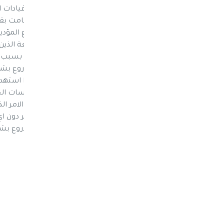
بقاعة جمال عبدالناصر ، حضر فيها عدد من قيادات ا
لتفرض بذلك المليشيات حراسة مشددة وقامت بقطع
عدد من الاطقم العسكرية في جميع الشوارع المؤدية ل
خلق حالة من الهلع والذعر لدى طلاب الجامعة الذين
حرصاً على سلامتهم وخوفاً من استهدافهم بسبب ال
ومحيطها، والتي استخدمتها المليشيات كدروع بشرية.
مناطق ذات كثافة سكانية وذلك لكي يتجنبوا استهد
الحوثية بعقد اجتماعاتها في عدد من المؤسسات ال
وعدد من المراكز التجارية المكتظة بالسكان الامر 
التعليمية وغيرها مما يعرض الكثيرين للخطر دون اي 
تقوم بها المليشيات من استخدام الناس كدروع بشر