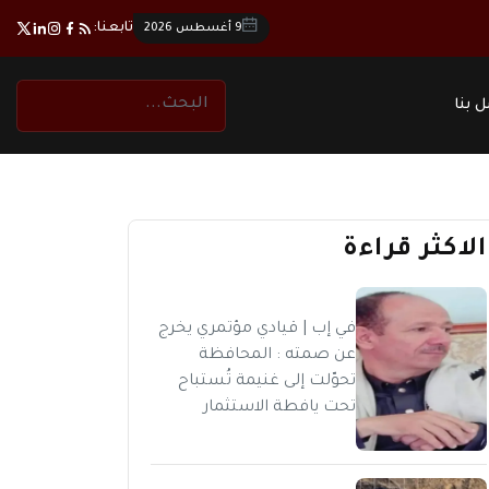
تابعنا:
9 أغسطس 2026
 بنا
الاكثر قراءة
في إب | قيادي مؤتمري يخرج
عن صمته : المحافظة
تحوّلت إلى غنيمة تُستباح
تحت يافطة الاستثمار