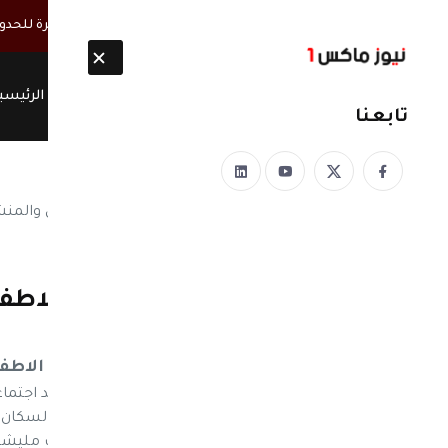
أخبار مباشرة
في اليمن | تحذيرات حكومية من (كارثة بيئية عابرة للح
الرئيسي
تابعنا
نيوز ماكس ون
منذ 8 سنوات
جماعة الحوثي تستخدم الاطفا
دروعا بشرية في اليمن
صنعاء| قيادات الحوثيين تستخدم الاطفا
نيوز ماكس نيو – تقوم مليشيات الحوثي بعقد اجتما
والمستشفيات العامة والاماكن المكتظة بالسكان 
للدولة عبر قوات التحالف العربي. حيث قامت مليشيا