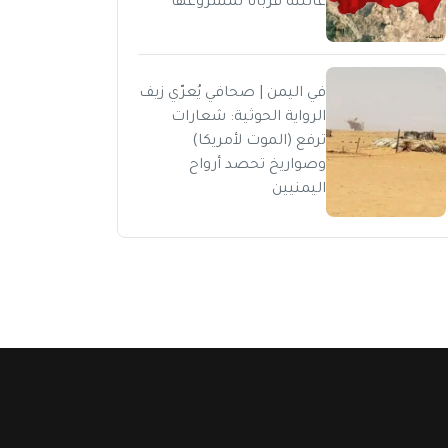
عائلته قرباناً لمشروعها
في اليمن | صحافي يُعرّي زيف
الرواية الحوثية: شعارات
ترفع (الموت لأمريكا)
وصواريخ تحصد أرواح
اليمنيين