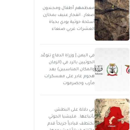
معظمهم أطفال ومجندون
صغار.. انفجار عنيف بمخازن
أسلحة حوثية يودي بحياة
العشرات غربي صنعاء
في اليمن | وزراة الدفاع تتوعّد
الحوثيين بالرد في (الزمان
والمكان المناسبين) بعد
هجوم غادر على معسكرات
مأرب وحضرموت
في دلالة على البطش
بأتباعها.. مليشيا الحوثي
تختطف قيادياً جريحاً قدم