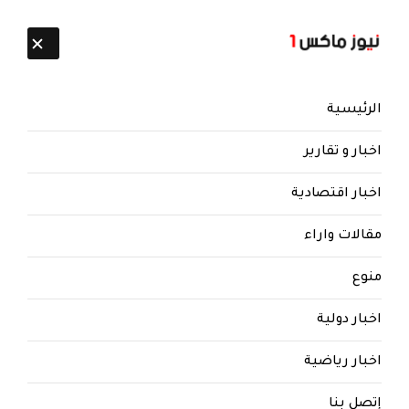
تابعنا:
7 أغسطس 2026
الرئيسية
اخبار و تقارير
اخبار اقتصادية
مقالات واراء
نيوز ماكس ون
منذ 8 سنوات
منوع
وكالات: العراق يُدرج رغد صدام
حسين في قائمة الارهاب ويستثني
اخبار دولية
بغدادي " داعش "
اخبار رياضية
العراق يُدرج رغد صدام حسين في قائمة الارهاب
ويستثني بغدادي " داعش "
إتصل بنا