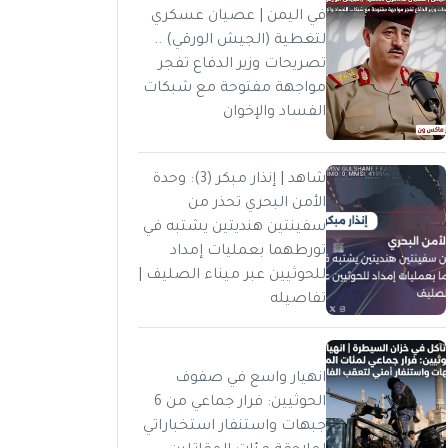
في اليمن | عصيان عسكري
لتغطية (الجيش الورقي) ..
تصريحات وزير الدفاع تفجر
مواجهة مفتوحة مع شبكات
الفساد والإخوان
شاهد | إنذار مبكر (3): وحدة
الأمن البحري تحذر من
سفينتين هنديتين يشتبه في
تورطهما بعمليات إمداد
للحوثيين عبر ميناء الصليف |
تفاصيله
انهيار واسع في صفوف
الحوثيين: فرار جماعي من 6
جبهات واستنفار استخباراتي