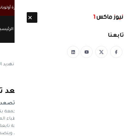
أخبار مباشرة
القائم بأعمال السفارة الأمريكية: اليمن في صدارة أولويا
الرئيسي
تابعنا
نيوز ماكس ون
منذ 8 سنوات
اليمن| جماعة الحوثي تصعد ته
اليمن| جماعة الحوثي تصعد ت
نيوز ماكس نيو – قامت جماعة الحوثيين الجمعة بت
نعيم احد سكان منطقة شعوب ان جميع خطباء الم
بالتصفية يوم امس من قبل جماعات مسلحة تابعة لما
نشرهم للبيان الصادر عن رئيس هذه اللجنة ، ويتضمن 