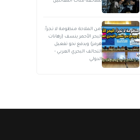
لملاحقة مئات المقاتلين
أمن الملاحة منظومة لا تجزأ:
البحر الأحمر ينسف (رهانات
هرمز) ويدفع نحو تفعيل
التحالف البحري العربي -
الدولي