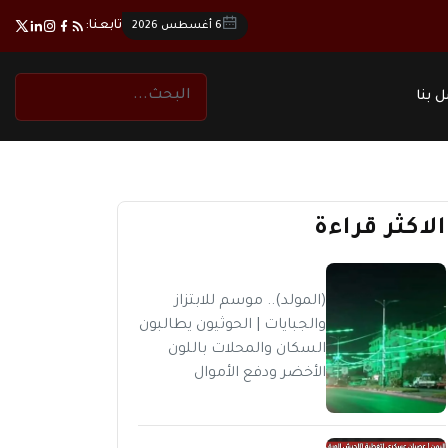
تابعنا:
6 أغسطس 2026
 بنا
الاكثر قراءة
(المولد).. موسم للابتزاز
والجبايات | الحوثيون يطالبون
السكان والمحلات باللون
الأخضر ودفع الأموال