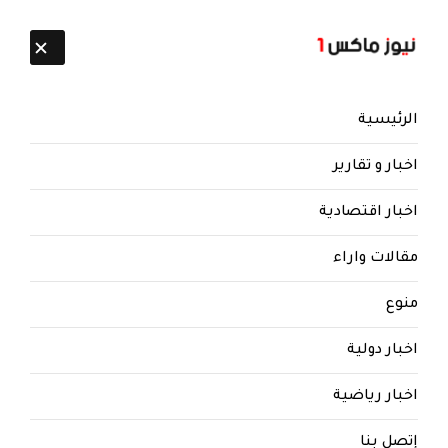
تابعنا:
10 أغسطس 2026
الرئيسية
اخبار و تقارير
اخبار اقتصادية
مقالات واراء
منوع
نيوز ماكس ون
منذ 8 سنوات
اخبار دولية
‏مصدر مسؤول في المؤتمر الشعبي
العام يدين ما يتعرض له ابناء الحزب
اخبار رياضية
من حملة اعتقالات وملاحقة من قبل
مليشيا عبدالملك الحوثي ويدعو ابناء
إتصل بنا