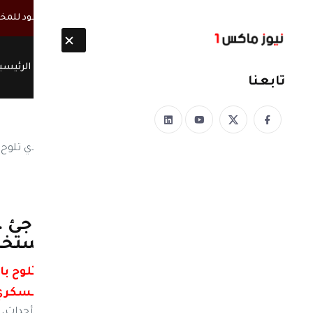
أخبار مباشرة
تطورات متلاحقة في صنعاء.. قيادات الحوثي تعود للمخا
الرئيسي
تابعنا
نيوز ماكس ون
منذ 8 سنوات
بالتفاصيل.. في تطور مفاجئ .
بالإمارات من التحالف واستخ
في تطور مفاجئ .. حكومة هادي تلوح با
العسكري 
نيوز ماكس ون: في تطور لافت للمواقف والأحداث، 