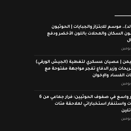
لد).. موسم للابتزاز والجبايات | الحوثيون
ون السكان والمحلات باللون الأخضر ودفع
ال
يومين
يمن | عصيان عسكري لتغطية (الجيش الورقي)
ريحات وزير الدفاع تفجر مواجهة مفتوحة مع
 الفساد والإخوان
يومين
انهيار واسع في صفوف الحوثيين: فرار جماعي من 6
 واستنفار استخباراتي لملاحقة مئات
تلين
يومين