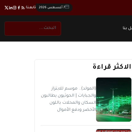
تابعنا:
7 أغسطس 2026
 بنا
الاكثر قراءة
(المولد).. موسم للابتزاز
والجبايات | الحوثيون يطالبون
السكان والمحلات باللون
الأخضر ودفع الأموال