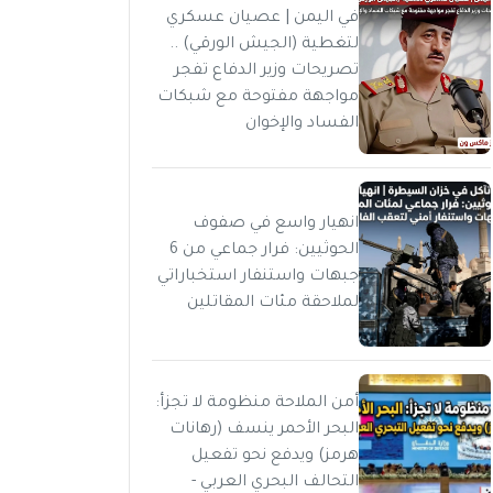
في اليمن | عصيان عسكري
لتغطية (الجيش الورقي) ..
تصريحات وزير الدفاع تفجر
مواجهة مفتوحة مع شبكات
الفساد والإخوان
انهيار واسع في صفوف
الحوثيين: فرار جماعي من 6
جبهات واستنفار استخباراتي
لملاحقة مئات المقاتلين
أمن الملاحة منظومة لا تجزأ:
البحر الأحمر ينسف (رهانات
هرمز) ويدفع نحو تفعيل
التحالف البحري العربي -