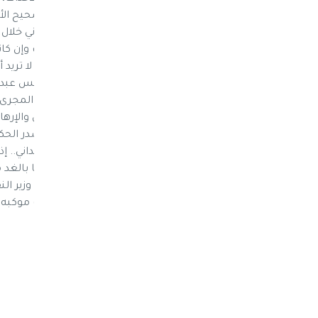
الحل العسكري كوسيلة لتعديل المسار وتصحيح الأوضا
وقال وزير النقل بحكومة بن دغر صالح الجبواني خل
يعد بإمكانها السكوت عن سياسات الإمارات وإن 
أدواتها من قوات النخبة والحزام، فذلك لأنها لا تريد
مع جماعة الحوثي فقط. وتابع: نأمل من الرئيس عبدر
كل الاجراءات لإعادة العلاقة مع الإمارات الى المجر
تقبل الحكومة باستمرار هذا العبث والفوضى والإرهاب.
الحكومة في 28 يناير تم توجيه البندقية الى
بشكل أكثر وضوحاً قائلاً: ليسمع القاصي والداني.. 
عسكرياً فيما مضى، فبالتأكيد أنها لن تمنعنا بالغد
وكانت قوات من النخبة الشبوانية قد منعت وزير ا
حجر الأساس لميناء قناء وهددت باستهداف موكبه 