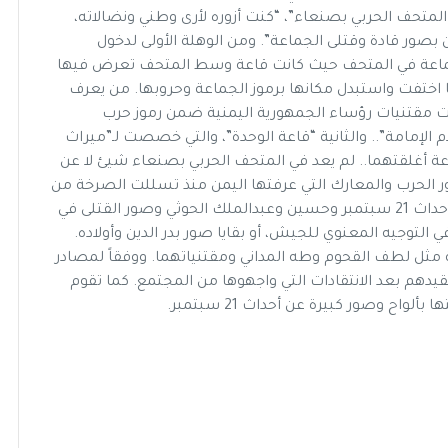
ء المتحف الحربي بصنعاء”، “كنت أزوره لأرى وطني ونضالاته،
 بصور قادة وقتلى الجماعة”. ومن الوهلة الأولى لدخول
 الجماعة في المتحف حيث كانت قاعة وسط المتحف تعرض فيها
لإمامة، إلا أنها اختفت واستبدل مكانها برموز الجماعة وحروبها. من يعرف
مت مقتنيات رؤساء الجمهورية اليمنية ضمن رموز حرب
 الإمامة”.. والثانية “قاعة الوحدة”، والتي خصصت لـ”ميراث
اعة أغلقتهما.. لم يعد في المتحف الحربي بصنعاء شيئ لا عن
 الحرب والمعارك التي عرفتها اليمن منذ تسللت الصرخة من
إيران إلى صعدة، وحتى اليوم، كلها موزعة حول صور أحداث 21 سبتمبر وحسين وعبدالملك الحوثي وصور القتلى في
ي التوجيه المعنوي للجيش، أو بقايا صور بدر الدين وأولاده.
شخصيات حوثية مثل لطف القحوم وطه المداني ومقتنياتهما. ووفقاً لمصادر
فقيدهم بعد الانتقادات التي واجهوها من المجتمع. كما تقوم
اح وصور كبيرة عن أحداث 21 سبتمبر.