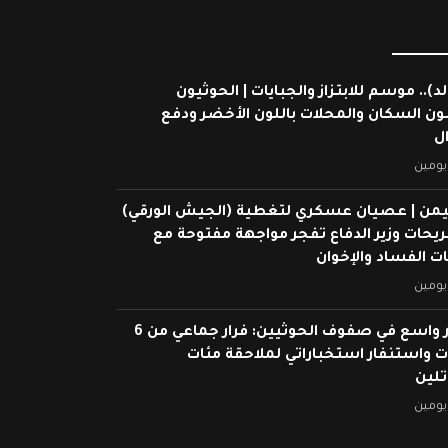
لد).. موسم للابتزاز والجبايات | الحوثيون
ون السكان والمحلات باللون الأخضر ودفع
ال
يومين
يمن | عصيان عسكري لتغطية (الجيش الورقي)
ريحات وزير الدفاع تفجر مواجهة مفتوحة مع
 الفساد والإخوان
يومين
انهيار واسع في صفوف الحوثيين: فرار جماعي من 6
 واستنفار استخباراتي لملاحقة مئات
تلين
يومين