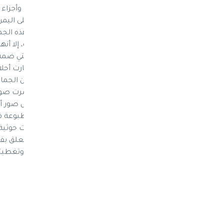
ع” الذي زار المتحف لـ”نيوزيمن”: “غيروا ملامح وأجزا
وهذه المرة لم يعد إلا مكانا لجماعة غطت على اليمن
المتحف يلحظ الزائر التغييرات التي أحدثتها هذه
أسلحة ومعدات ثورة 26 سبتمبر ضد ا
المتحف يتذكر قاعتين، الأولى “السبعين”، والتي ض
السبعين التي انتصرت فيها الجمهورية وانهارت أحلام
اليمن الوحدوي وهدايا الدول والحكومات”. لكن الجم
السبعين ولا عن الوحدة، عوضا عن ذلك انتشرت صور
كل أرجاء المتحف. ولا يتجاوز الأمر الصور المطبوعة ف
داخل مقتنيات ثورة 26 سبتمبر ترى 
نيوزيمن فإن عائلة الأخير طلبت إزالة كل ما يتعلق ب
الجماعة بإغلاق قاعات من المتحف بالأقفال وتغطيتها بألو