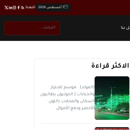
تابعنا:
7 أغسطس 2026
 بنا
الاكثر قراءة
(المولد).. موسم للابتزاز
والجبايات | الحوثيون يطالبون
السكان والمحلات باللون
الأخضر ودفع الأموال