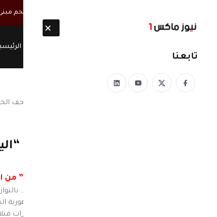
أخبار مباشرة
مصحوبة بأطقم مسلحة.. ميليشيا الحوثي تقتحم مبنى س
الرئيسي
تابعنا
نيوز ماكس ون
منذ 8 سنوات
هكذا تمت العملية.. إزالة “ا
!
إزالة “اليمن” من 
نيوز ماكس ون– ريم محمد، نيوزيمن، صنعاء: بالتوا
إلى التاريخ المصور في المتحف الحربي للجمهورية ال
الإمامة على مدى مائة عام، وراء صور وشعارات قتلاها