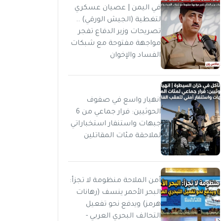
في اليمن | عصيان عسكري
لتغطية (الجيش الورقي) ..
تصريحات وزير الدفاع تفجر
مواجهة مفتوحة مع شبكات
الفساد والإخوان
انهيار واسع في صفوف
الحوثيين: فرار جماعي من 6
جبهات واستنفار استخباراتي
لملاحقة مئات المقاتلين
أمن الملاحة منظومة لا تجزأ:
البحر الأحمر ينسف (رهانات
هرمز) ويدفع نحو تفعيل
التحالف البحري العربي -