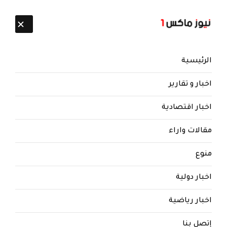
تابعنا:
7 أغسطس 2026
الرئيسية
اخبار و تقارير
اخبار اقتصادية
مقالات واراء
نيوز ماكس ون
منذ 8 سنوات
منوع
‏عاجل : الكويت‬⁩ تطالب مجلس الأمن بـ
"التحرك الفوري" لوضع حد
اخبار دولية
لممارسات الميلشيات الحوثية . ‏
اخبار رياضية
إتصل بنا