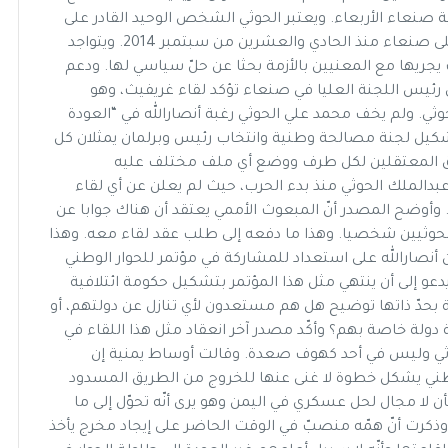
ة صنعاء الأربعاء. ويعتبر الحوثي الشخص الوحيد القادر على
اتخاذ قرارات حاسمة تلزم أنصاره الذين يسيطرون على صنعاء منذ الحادي والعشرين من سبتمبر 2014. ويتواجد
يجريها مع المعنيين بالأزمة بحثا عن حلّ سياسي لها. ودعم
رئيس اللجنة العليا في صنعاء تؤكد لقاء غريفيث، وهو
ثي. ولم يخف محمد علي الحوثي رغبة أنصارالله في “العودة
تشكيل لجنة مصالحة وطنية وانتخاب رئيس وبرلمان يمثلان كل
طلاق المعتقلين لكل طرف ووضع أي ملف مختلف عليه
بدالملك الحوثي منذ بدء الحرب، حيث لم يعلن عن أي لقاء
أوضح المصدر أنّ المبعوث الأممي يعتقد أن هناك جوابا عن
الحوثيين شخصيا. وهذا ما دفعه إلى طلب عقد لقاء معه. وهذا
ن أنصارالله على استعداد للمشاركة في مؤتمر للحوار الوطني
عو إلى أن ينتهي مثل هذا المؤتمر بتشكيل حكومة ائتلافية
ة بحدّ ذاتها توضيح هل هم مستعدون لأي تنازل عن دولتهم، أو
 دولة خاصة بهم؟ وأكّد مصدر آخر انعقاد مثل هذا اللقاء في
وثي وليس في أحد كهوف صعدة. وقالت أوساط يمنية إن
لوطني يشكل خطوة لا غنى عنها للخروج من الطريق المسدود
 لا مجال لحل عسكري في اليمن وهو يرى أنّه تحوّل إلى ما
. وذكرت أنّ همّه منصبّ في الوقت الحاضر على إيجاد مخرج يأخذ