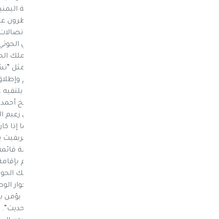
زعيم أنصارالله عبدالملك الحوثي في العاصمة اليمني
غريفيث حاليا في العاصمة اليمنية في إطار اتصالات 
تأكيد المصدر، تغريدات صدرت عن محمد علي الحوثي 
بريطاني الجنسية ومولود في عدن، مع عبدالملك الحو
إلى طاولة الحوار”، وإن غلّفها بشروط عامة مثل “
القوى باليمن (…) وجبر الضرر وإعلان عفو عام وإ
للاستفتاء”. ويعد غريفيث أول مبعوث أممي يلتقيه ع
جمعه بالمبعوث السابق إسماعيل ولد الشيخ أحمد. و
سؤال محدّد لا يستطيع الحصول عليه إلّا من زعيم 
السؤال الذي يحتاج إلى جواب واضح يتعلّق بما إذا كا
كطرف في الأزمة اليمنية؟ وقال المصدر إن غريفيث يد
وإنّ على الحوثيين الذين يعتبرون أنفسهم دولة قائم
على الأصحّ عمّا يعتقدون أنّه حق من حقوقهم بإقامة
إحدى ضواحي صنعاء التي يقيم فيها عبدالملك الح
المبعوث الأممي مقتنع بأنّ انعقاد مؤتمر للحوار ا
في اليمن. وأضافت هذه الأوساط أن غريفيث يؤمن بأن
يصفه بأنّه “أكثر الأزمات خطورة في التاريخ الحديث”