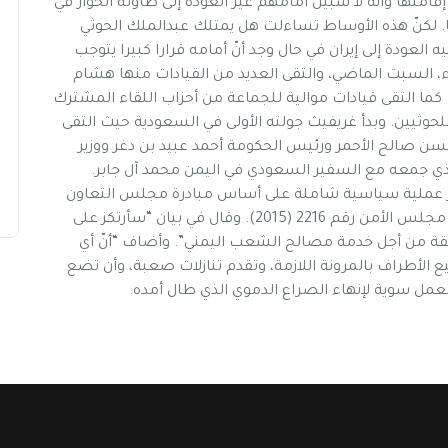
قامتها وأنّه لا سبيل أمامهم غير العودة إلى طاولة الحوار في
. لكنّ هذه الأوساط تساءلت هل يمتلك عبدالملك الحوثي
ليه العودة إلى إيران في حال وجد أنّ أمامه قرارا كبيرا يتوجب
، السبت الماضي، والتقى العديد من القيادات منها هشام
كما التقى قيادات موالية للجماعة من أحزاب اللقاء المشترك
وثيين. وبدأ غريفيث جولته الأولى في السعودية حيث التقى
حسن صالح الأحمر ورئيس الحكومة أحمد عبيد بن دغر ووزير
الذي جمعه مع السفير السعودي في اليمن محمد آل جابر.
ر عملية سياسية شاملة على أساس مبادرة مجلس التعاون
الخليجي وآلية تنفيذها، ومؤتمر الحوار الوطني، وقرار مجلس الأمن رقم 2216 (2015). وقال في بيان “سأرتكز على
ابقة من أجل خدمة مصالح الشعب اليمني”. وأضاف “أنّ أي
لأطراف بالمرونة اللازمة، وتقدم تنازلات صعبة، وأن تضع
لعمل سوية لإنهاء الصراع الدموي الذي طال أمده.