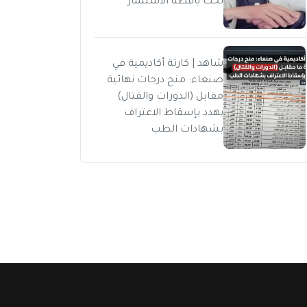
تحت يافطة الاستثمار
شاهد | كارثة أكاديمية في
صنعاء: منح درجات نهائية
مقابل (الدورات والقتال)
يهدد بإسقاط الاعتراف
بشهادات الطب