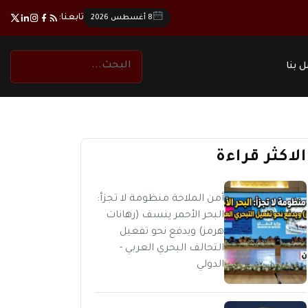
تابعنا:
8 أغسطس 2026
 بنا
الاكثر قراءة
أمن الملاحة منظومة لا تجزأ:
البحر الأحمر ينسف (رهانات
هرمز) ويدفع نحو تفعيل
التحالف البحري العربي -
الدولي