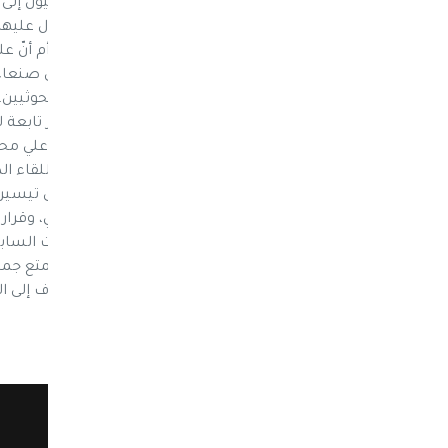
في الاعتبار أن لا مستقبل لدولة يسعى الحوثيون إلى إ
حال كانت لديهم حقوق معيّنة يريدون الحصول عليها
حرّية قراره كي يتخلّى عن الدولة التي أقامها، أم أنّ ع
عليه اتخاذه؟ وكان المبعوث الأممي وصل إلى صنعاء
شرف وزير الخارجية في الحكومة الخاضعة للحوثيين. 
ومن الحراك الجنوبي، حسب ما ذكرت مصادر تابعة للح
الرئيس الانتقالي عبدربه منصور هادي ونائبه علي م
الخارجية عبدالملك المخلافي، بالإضافة إلى اللقاء 
وسبق وأن وعد غريفيث اليمنيين بالعمل على تيسي
التقدم الذي تم إحرازه خلال جولات المفاوضات الس
عملية سياسية ذات مصداقية تتطلب أن تتمتع جميع ا
المصلحة الوطنية في الصدارة”، داعيا الأطراف إلى ا