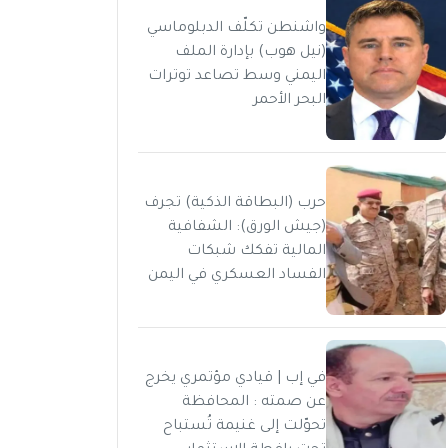
واشنطن تكلّف الدبلوماسي
(نيل هوب) بإدارة الملف
اليمني وسط تصاعد توترات
البحر الأحمر
حرب (البطاقة الذكية) تجرف
(جيش الورق): الشفافية
المالية تفكك شبكات
الفساد العسكري في اليمن
في إب | قيادي مؤتمري يخرج
عن صمته : المحافظة
تحوّلت إلى غنيمة تُستباح