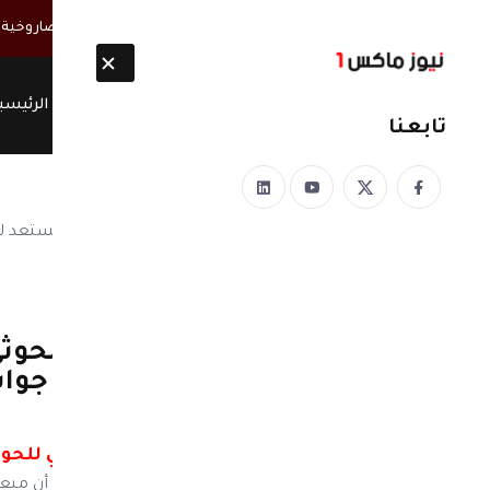
أخبار مباشرة
الحوثيون ينتشلون 26 جثة من عناصر "القوة الصاروخية" بعد انفجار نفق غربي صنعاء
الرئيسي
تابعنا
نيوز ماكس ون
منذ 8 سنوات
المبعوث الأممي يسأل الحوثي
دولتك .. سؤال يحتاج الى جواب
اجابه
سؤال المبعوث الأممي للحوث
نيوز ماكس ون - أكد مصدر يمني موثوق به أن مبعوث