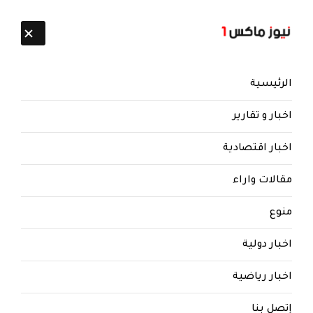
تابعنا:
7 أغسطس 2026
الرئيسية
اخبار و تقارير
اخبار اقتصادية
مقالات واراء
نيوز ماكس ون
منذ 8 سنوات
منوع
شن هجوم عنيف على سلطة
اخبار دولية
الجماعة بصنعاء.. عايش يفضح
الحوثيين .. بعد انهيار الريال : حرب
اخبار رياضية
ولصوص.. يا الله لماذا كل هذا
الغُلب؟!
إتصل بنا