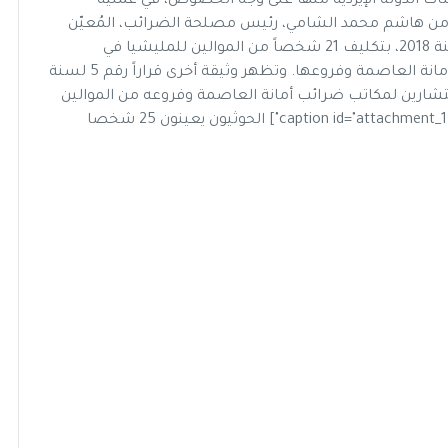
 الدولة الإيردية منها على وجه الخصوص، في عملية
من هاشم محمد الشامي، رئيس مصلحة الضرائب، المُعيّن
من قِبل مليشيا الحوثي، أصدر فيها قراراً رقم 4 لسنة 2018، بتكليف 21 شخصاً من الموالين للمليشيا في
مناصب مديري إدارات ومديري مكاتب الضرائب في أمانة العاصمة وفروعها. وتظهر وثيقة أخرى قراراً رقم 5 لسنة
ره رئيس مصلحة الضرائب بتعيين 4 مستشارين لمكاتب ضرائب أمانة العاصمة وفروعه من الموالين
الحوثيون يعينون 25 شخصا