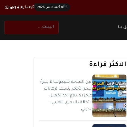
تابعنا:
8 أغسطس 2026
 بنا
الاكثر قراءة
أمن الملاحة منظومة لا تجزأ:
البحر الأحمر ينسف (رهانات
هرمز) ويدفع نحو تفعيل
التحالف البحري العربي -
الدولي