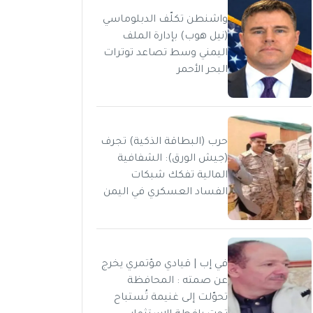
واشنطن تكلّف الدبلوماسي
(نيل هوب) بإدارة الملف
اليمني وسط تصاعد توترات
البحر الأحمر
حرب (البطاقة الذكية) تجرف
(جيش الورق): الشفافية
المالية تفكك شبكات
الفساد العسكري في اليمن
في إب | قيادي مؤتمري يخرج
عن صمته : المحافظة
تحوّلت إلى غنيمة تُستباح