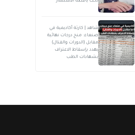
تحت يافطة الاستثمار
شاهد | كارثة أكاديمية في
صنعاء: منح درجات نهائية
مقابل (الدورات والقتال)
يهدد بإسقاط الاعتراف
بشهادات الطب