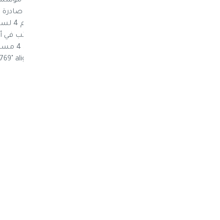
إقصاء الكوادر الوطنية في مختلف قطاعات مؤسسات
ممنهجة لنهب المال العام. وكشفت وثيقة صادرة 
2018 أصد
لمليشيا الحوثي. [caption id="attachment_1769" align="alignnone" width="300"]
مواليا لهم في مصلحة الضرائب[/caption]