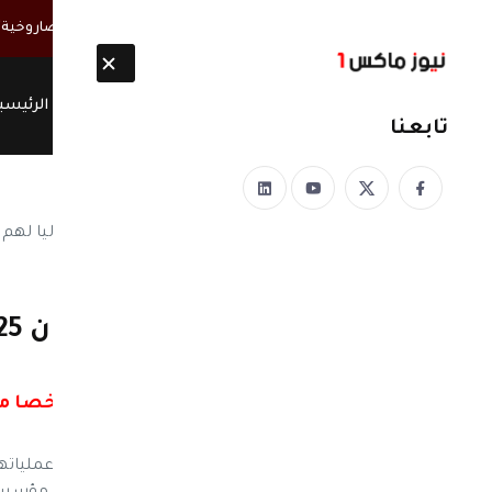
أخبار مباشرة
الحوثيون ينتشلون 26 جثة من عناصر "القوة الصاروخية" بعد انفجار نفق غربي صنعاء
الرئيسي
تابعنا
نيوز ماكس ون
منذ 8 سنوات
الضرائب
الحوثيون يعينون 25 شخصا مواليا لهم في مصلحة الضرائب – وثائق
نيوز ماكس ون– وكالة خبر : يواصل الحوثيون عملي