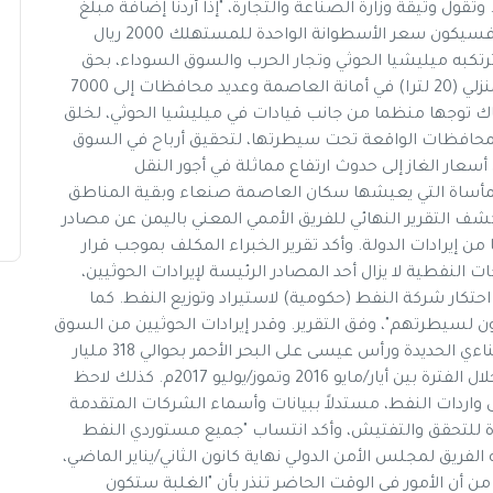
في السوق المحلية 1777ريالا فقط. وتقول وثيقة وزارة الصناعة والتجارة، "إذا أردنا إضافة مبلغ
223 ريالا (احتياطي عام) على سعر كل أسطوانة غاز، فسيكون سعر الأسطوانة الواحدة للمستهلك 2000 ريال
تكبه ميليشيا الحوثي وتجار الحرب والسوق السوداء، بحق
المواطن اليمني، حيث وصل سعر أسطوانة الغاز المنزلي (20 لترا) في أمانة العاصمة وعديد محافظات إلى 7000
ناك توجها منظما من جانب قيادات في ميليشيا الحوثي، لخلق
المحافظات الواقعة تحت سيطرتها، لتحقيق أرباح في السوق
سعار الغاز إلى حدوث ارتفاع مماثلة في أجور النقل
 مضاعفا بذلك المأساة التي يعيشها سكان العاصمة صنعاء وبقية المناطق
التقرير النهائي للفريق الأممي المعني باليمن عن مصادر
من إيرادات الدولة. وأكد تقرير الخبراء المكلف بموجب قرار
 الوقود والمنتجات النفطية لا يزال أحد المصادر الرئيسة لإيرادات الحوثيين،
حتكار شركة النفط (حكومية) لاستيراد وتوزيع النفط. كما
سيطرتهم"، وفق التقرير. وقدر إيرادات الحوثيين من السوق
السوداء لبيع المنتجات النفطية التي سلمت في ميناءي الحديدة ورأس عيسى على البحر الأحمر بحوالي 318 مليار
ريال يمني، ما يعادل مليارا و270 مليون دولار، وذلك خلال الفترة بين أيار/مايو 2016 وتموز/يوليو 2017م. كذلك لاحظ
 واردات النفط، مستدلاً ببيانات وأسماء الشركات المتقدمة
ة للتحقق والتفتيش، وأكد انتساب "جميع مستوردي النفط
مه الفريق لمجلس الأمن الدولي نهاية كانون الثاني/يناير الماضي،
من أن الأمور في الوقت الحاضر تنذر بأن "الغلبة ستكون