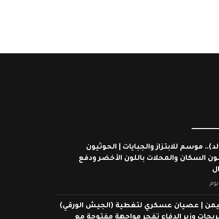
لد).. موسم للابتزاز والجبايات | الحوثيون
ون السكان والمحلات باللون الأخضر ودفع
ال
يوم
يمن | عصيان عسكري لتغطية (الجيش الورقي)
ريحات وزير الدفاع تفجر مواجهة مفتوحة مع