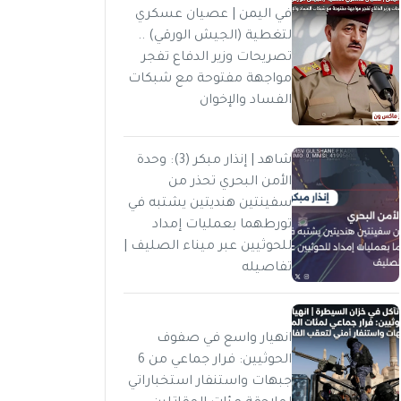
في اليمن | عصيان عسكري
لتغطية (الجيش الورقي) ..
تصريحات وزير الدفاع تفجر
مواجهة مفتوحة مع شبكات
الفساد والإخوان
شاهد | إنذار مبكر (3): وحدة
الأمن البحري تحذر من
سفينتين هنديتين يشتبه في
تورطهما بعمليات إمداد
للحوثيين عبر ميناء الصليف |
تفاصيله
انهيار واسع في صفوف
الحوثيين: فرار جماعي من 6
جبهات واستنفار استخباراتي