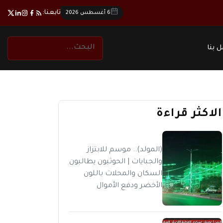
تابعنا:
6 أغسطس 2026
 بنا
الاكثر قراءة
(المولد).. موسم للابتزاز
والجبايات | الحوثيون يطالبون
السكان والمحلات باللون
الأخضر ودفع الأموال