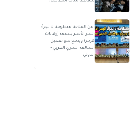
لملاحقة مئات المقاتلين
أمن الملاحة منظومة لا تجزأ:
البحر الأحمر ينسف (رهانات
هرمز) ويدفع نحو تفعيل
التحالف البحري العربي -
الدولي