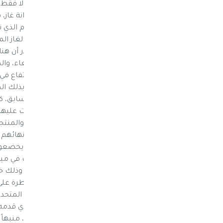
يصبح سعر البيع 
فقط". وتوضح العملية الحسابية، حجم الجرم الذي تر
ريال. استثمار في وجع اليمنيين وتشير مصادر أن ه
أزمة حادة في الغاز المنزلي في العاصمة صنعاء، و
السوداء على حساب وجع اليمنيين. وأدى الارتفاع في أ
والمواصلات بنسبة 100 في المئة،
الخاضعة لسيطرة الميليشيات. وفي وقت سابق، كشف 
إيرادات ميليشيا الحوثي والمبالغ التي استولت عليها 
مجلس الأمن 2342 (2017)، بأن توزيع
مشيراً إلى سيطرتهم على هذا القطاع بعد إنهائهم ا
يستخدم الحوثيون "موزعين في سوق سوداء يخضعون ل
الفريق وجود استراتيجية لدى الحوثيين للسيطرة على
للحصول على تراخيص للدخول عبر آلية الأمم المتحد
العاملين حالياً إلى الحوثيين". وأكد التقرير، الذي قد
أن "هناك تجار حروب جددا آخذون في الظهور"، منبهاً 