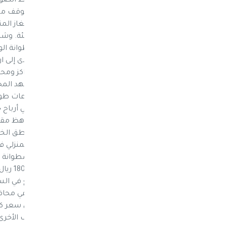
صنعاء واستطلاع فيه نبض الشارع .. وسلط الضوء في
وأوجاع المواطنين تهددهم بالموت بعد ان تتوقف م
تحت وطأة نقص حاد في الغاز المنزلي، مما أدى إلى ا
وشوهدت طوابير طويلة لمواطنين، أمام مراكز ومحطا
والخاصة التي تبيع الغاز المنزلي أبوابها. وتشهد ال
طويلة ويضطر اليمنيون للانتظار أمامها ساعات طوي
يبلغ 7 آلف ريال يمني (27 دولارا)، 
الغاز ويبلغ السعر الرسمي لأسطوانة الغار المنزلي 
الحقيقة
إلى المحافظات، وأرباح محطات ومراكز البيع في الس
أمانة العاصمة صنعاء 125 ريالا
الغاز (20 لترا) هو 1026 ريالا (من دو