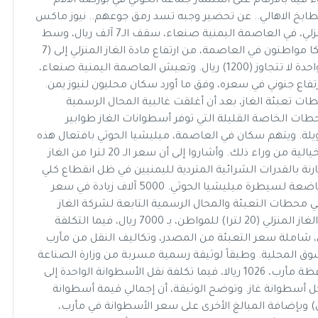
ه بالارقام على استثمار جماعة الحوثي في بورصة الآلام
طابخ الاهالي.. عن تحضير وجبه تسد رمق جوعهم.. نيوز ماكس
ون يعيد نشر التقرير : تجاوز سعر اسطوانة الغاز المنزلي، في العاصمة اليمنية صنعاء، سقف الـ7 آلف ريال، وسط
إخفاء متعمد لهذه المادة من محطات التعبئة. وشكا مواطنون في العاصمة، من ارتفاع مادة الغاز المنزلي إلى (7
آلاف ريال) بدون أي سبب فيما تكاليف الاسطوانة الواحدة لا تتجاوز (1200) ريال. وتعيش العاصمة اليمنية صنعاء،
رتفاع جنوني في سعره، وفق ما أورد سكان محليون لنيوز يمن.
ت تعبئة الغاز، بعد أن أغلقت غالبية المحال الرسمية
محطات الخاصة القليلة التي توفر أسطوانات الغاز طوابير
لة. ويتهم سكان في العاصمة، ميليشيا الحوثي بافتعال هذه
الأزمة، بهدف بيع الغاز بالسوق السوداء وجني أرباح خيالية من وراء ذلك. وأشاروا إلى أن سعر الـ 20 لترا من الغاز
وهو سعر باهظ مقارنة بالقدرات الشرائية المتردية لليمنيين في ظل انقطاع كلي
للرواتب لأكثر من عام ونصف العام في المناطق الخاضعة لسيطرة ميليشيا الحوثي. 5000 آلاف زيادة في سعر
في محطات التعبئة والمحال الرسمية التابعة لشركة الغاز
(1250 ريالا) أي ما يساوي 5 دولارات. وتباع أسطوانة الغاز المنزلي (20 لترا) للمواطن، بـ 7000 ريال، فيما التكلفة
 للأسطوانة الواحدة لا تتجاوز مبلغ 1800 ريال، شاملة سعر التعبئة من المصدر، وتكاليف النقل من مأرب
وق المحلية. وطبقاً لوثيقة رسمية مسربة من وزارة الصناعة
والتجارة، فإن سعر أسطوانة الغاز (20 لترا) في محافظة مأرب، 1026 ريالا، فيما تكلفة نقل الأسطوانة الواحدة إلى
 وتضاف على سعر كل أسطوانة غاز. وتوضح الوثيقة، أن إجمالي قيمة أسطوانة
ن التكاليف الأخرى) وبإضافة المبالغ الأخرى على سعر الأسطوانة في مأرب،