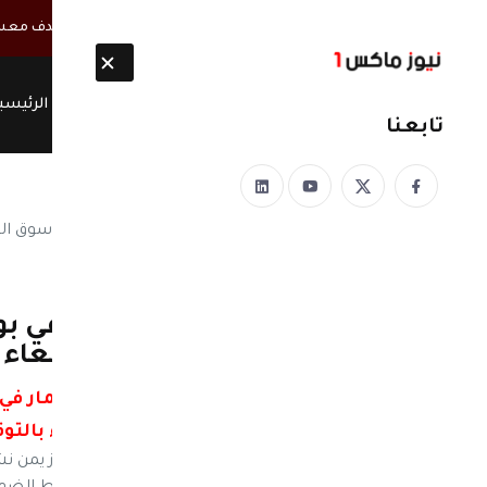
أخبار مباشرة
استشهاد 45 جندياً يمنياً في قصف حوثي يستهدف معسكرات بمأرب وحضرموت
الرئيسي
تابعنا
نيوز ماكس ون
منذ 8 سنوات
الغاز المنزلي .. استثمار في 
السوداء تهدد مطابخ صنعاء ب
اليمن... ازمة الغاز المنزلي .. استثمار 
صنعاء بالتو
نيوز ماكس ون : فِي تقرير اخباري لـموقع نيوز يمن 