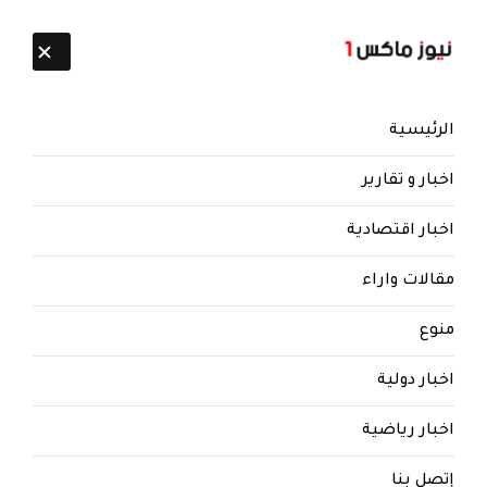
تابعنا:
7 أغسطس 2026
الرئيسية
اخبار و تقارير
اخبار اقتصادية
مقالات واراء
نيوز ماكس ون
منذ 8 سنوات
منوع
في خلاف واضح : رسالة شديدة
اخبار دولية
اللهجة الى الاحمر : استنسخوا منك
شبيه ووضعوه نائبا للرئيس ..
اخبار رياضية
الحسن أبكر يكشف جانب من
اتصالاته مع الجنرال (نص)
إتصل بنا