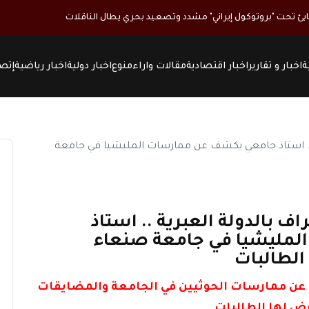
بئ تحت "بروتوكول إيراني" مشدد وتصعيد بحري يطال الناقلات
ة
اخبار و تقارير
اخبار اقتصادية
مقالات واراء
منوع
اخبار دولية
اخبار رياضية
إتصل
اف بالدولة العبرية .. استاذ
مليشيا في جامعة صنعاء
الطالبات
عن ممارسات الحوثيين في الجامعة والمضايقات
رض لها الطالبات