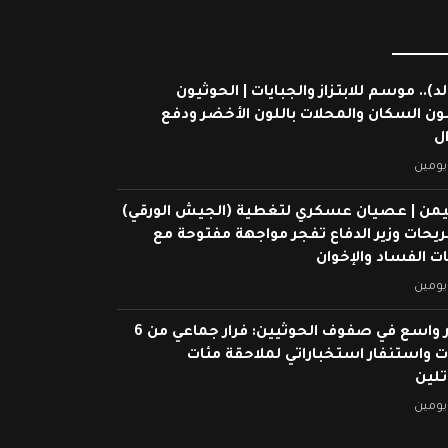
لد).. موسم للابتزاز والجبايات | الحوثيون
ون السكان والمحلات باللون الأخضر ودفع
ال
يومين
يمن | عصيان عسكري لتغطية (الجيش الورقي)
ريحات وزير الدفاع تفجر مواجهة مفتوحة مع
 الفساد والإخوان
يومين
انهيار واسع في صفوف الحوثيين: فرار جماعي من 6
 واستنفار استخباراتي لملاحقة مئات
تلين
يومين