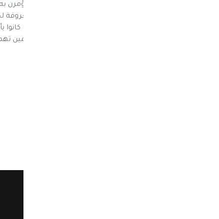
غياهب السجون في حال عدم امتثالهن لما يؤمرن به 
المرأة بصورة خاصة يضاف لانتهاكاتهم المعروفة 
المليشيا بهذا التصرف يمارسون بالضبط ما كانوا 
علی البشر حتی صار الانتماء ﻷي من التنظيمين ته
طغيانهم.