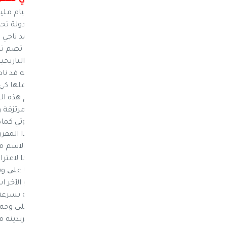
نيوز ماكس ون– كشف أكاديمي يمني عن قيام مليشيا 
بالدولة العبرية والتي لم يعترف بها رسميا كدولة تح
والاقتصاد في جامعة صنعاء عبدالرحمن احمد ناجي فر
صنعاء تحديدا كونها الجامعة اﻷم في اليمن، تضم ت
وقد ترسخت تلك القناعة خلال المنعطفات التاريخية 
وطأتها منذ مطلع العام 2011م.
داخل الجامعات والمؤسسات التعليمية بأكملها كي ﻻ 
الحاكم، ولعل من موجبات صدور قانون يحكم هذه النق
المتسلطين عليها اليوم بالقوة الجبرية من مرتزقة و
الجامعات التي تخضع لسيطرة مليشيا الحوثي كماد
المليشيا، مشيرا إلى أن المأخذ اﻷول علی هذا المقرر 
لم يتم الاعتراف بها رسميا كدولة تحمل هذا الاسم م
المقرر كمتطلب جامعة يعتبر توطئة وتمهيدا لاعترا
المستقبل القريب خصوصا وهي تجد نفسها علی وشك ا
الشعار الذي تتخذه هذه العصابة يتضمن هو اﻵخر اسم
جدا واستشرافا لمستقبل أسود يمضون إليه بسرعة هائ
الذي بدأ يمارسه مشرفوهم بحق الطالبات علی وج
خاصة والتهديد بمضايقتهن بتجريدهن مما يرتدينه 