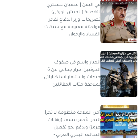
في اليمن | عصيان عسكري
لتغطية (الجيش الورقي) ..
تصريحات وزير الدفاع تفجر
مواجهة مفتوحة مع شبكات
الفساد والإخوان
انهيار واسع في صفوف
الحوثيين: فرار جماعي من 6
جبهات واستنفار استخباراتي
لملاحقة مئات المقاتلين
أمن الملاحة منظومة لا تجزأ:
البحر الأحمر ينسف (رهانات
هرمز) ويدفع نحو تفعيل
التحالف البحري العربي -