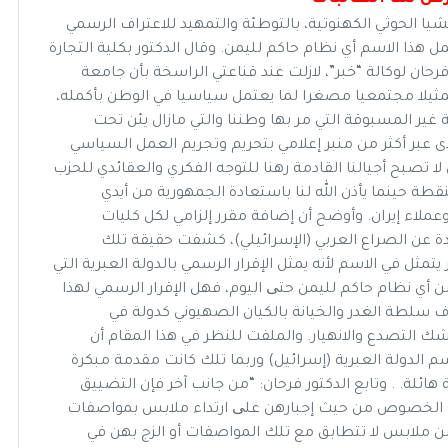
الحوثي الكهنوتية، بالتوطئة والتمهيد للاعتراف الرسمي
مل هذا الاسم أي نظام حاكم لليمن. وقال الدكتور بكلية التجارة
حان لوكالة “خبر”، ﻻزلت عند قناعتي الراسخة بأن جامعة
مثيلا مجتمعيا مصغرا لما يعتمل سياسيا في الوطن بأكمله،
غير المسبوقة التي مر بها وطننا والتي مازال يئن تحت
 وأشار إلى أنه قد نادى عبر أكثر من منبر إعلامي بتحريم وتجريم العمل السياسي
تصبح أجيالنا القادمة رهنا للتوجه الفكري والعقائدي للحزب
طة حينما يأذن الله لنا باستعادة الجمهورية من أيدي
عملاء إيران. وأوضح أن إضافة مقرر إلزامي لكل كليات
ة عن الصراع العربي (اﻹسرائيلي)، كشفت حقيقة تلك
يتمثل في الاسم ﻷنه يمثل اﻹقرار الرسمي بالدولة العبرية التي
ن أي نظام حاكم لليمن حتی اليوم، فهل الإقرار الرسمي لهذا
ف سلطة الغدر والخيانة بالكيان الصهيوني كدولة في
لتصدع والانهيار. والملفت للنظر في هذا المقام أن
 الدولة العبرية (إسرائيل) وربما تلك كانت مقدمة مبكرة
لة. . وتابع الدكتور فرحان: “من جانب آخر فإن التضييق
ه الخصوص من حيث إجبارهن علی ارتداء ملابس بمواصفات
من ملابس ﻻ تتطابق مع تلك المواصفات أو الزج بهن في