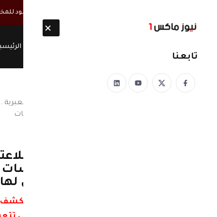
أخبار مباشرة
تطورات متلاحقة في صنعاء.. قيادات الحوثي تعود للمخا
الرئيسي
تابعنا
نيوز ماكس ون
منذ 8 سنوات
وردنا| الحوثيين يمهدون للاعتر
جامعي يكشف عن ممارسات ال
والمضايقات التي تتعرض لها 
في جامعة صنعاء .. استاذ جامعي يكشف 
التي تتع