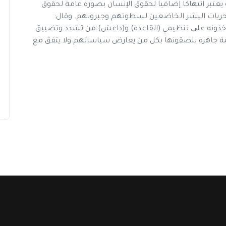
يعتبر انتهاكا إضافيا لحقوق اﻹنسان بصورة عامة لحقوق
لحريات البشر الخاضعين لسطوتهم وجبروتهم. وقال:
يأخذونه علی تنظيمي (القاعدة) و(داعش) من تشدد وتضييق
مة جاهزة يلصقونها بكل من يعارض سياساتهم وﻻ يتفق مع