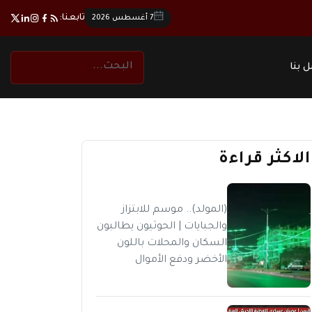
تابعنا:
7 أغسطس 2026
 بنا
الاكثر قراءة
(المولد).. موسم للابتزاز
والجبايات | الحوثيون يطالبون
السكان والمحلات باللون
الأخضر ودفع الأموال